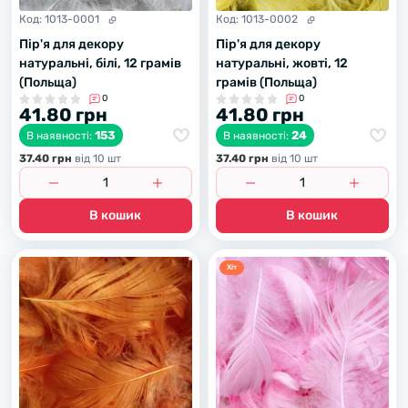
Код:
1013-0001
Код:
1013-0002
Пір'я для декору
Пір'я для декору
натуральні, білі, 12 грамів
натуральні, жовті, 12
(Польща)
грамів (Польща)
0
0
41.80 грн
41.80 грн
153
24
В наявності:
В наявності:
37.40 грн
вiд 10 шт
37.40 грн
вiд 10 шт
В кошик
В кошик
Хiт