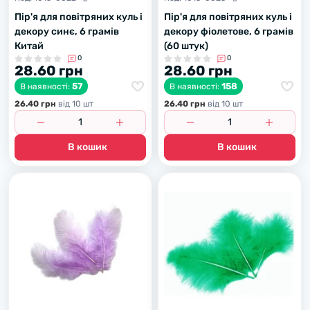
Пір'я для повітряних куль і
Пір'я для повітряних куль і
декору синє, 6 грамів
декору фіолетове, 6 грамів
Китай
(60 штук)
0
0
28.60 грн
28.60 грн
57
158
В наявності:
В наявності:
26.40 грн
вiд 10 шт
26.40 грн
вiд 10 шт
В кошик
В кошик