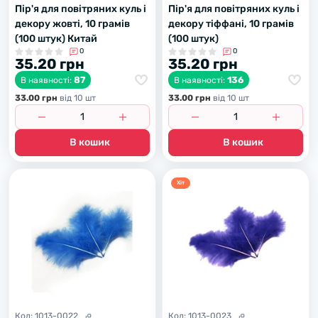
Пір'я для повітряних куль і
Пір'я для повітряних куль і
декору жовті, 10 грамів
декору тіффані, 10 грамів
(100 штук) Китай
(100 штук)
0
0
35.20 грн
35.20 грн
87
136
В наявності:
В наявності:
33.00 грн
вiд 10 шт
33.00 грн
вiд 10 шт
В кошик
В кошик
Хiт
Код:
1013-0022
Код:
1013-0023