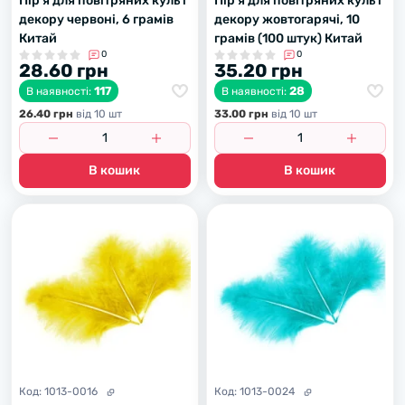
Пір'я для повітряних куль і
Пір'я для повітряних куль і
декору червоні, 6 грамів
декору жовтогарячі, 10
Китай
грамів (100 штук) Китай
0
0
28.60 грн
35.20 грн
117
28
В наявності:
В наявності:
26.40 грн
вiд 10 шт
33.00 грн
вiд 10 шт
В кошик
В кошик
Код:
1013-0016
Код:
1013-0024