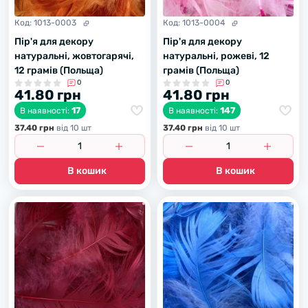
Код:
1013-0003
Код:
1013-0004
Пір'я для декору
Пір'я для декору
натуральні, жовтогарячі,
натуральні, рожеві, 12
12 грамів (Польща)
грамів (Польща)
0
0
41.80 грн
41.80 грн
17
147
В наявності:
В наявності:
37.40 грн
вiд 10 шт
37.40 грн
вiд 10 шт
В кошик
В кошик