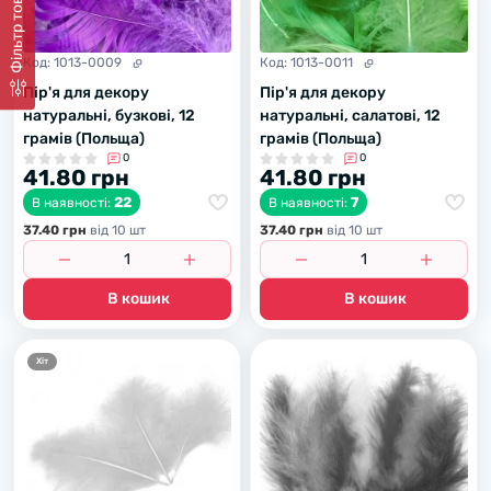
Фiльтр товарiв
Код:
1013-0009
Код:
1013-0011
Пір'я для декору
Пір'я для декору
натуральні, бузкові, 12
натуральні, салатові, 12
грамів (Польща)
грамів (Польща)
0
0
41.80 грн
41.80 грн
22
7
В наявності:
В наявності:
37.40 грн
вiд 10 шт
37.40 грн
вiд 10 шт
В кошик
В кошик
Хiт