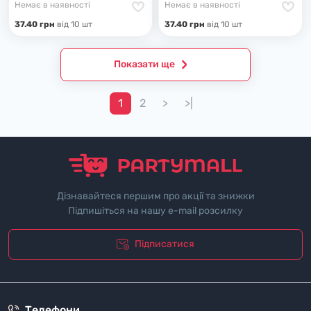
Немає в наявності
Немає в наявності
37.40 грн
вiд 10 шт
37.40 грн
вiд 10 шт
Показати ще
1
2
>
>|
Дізнавайтеся першим про акції та знижки
Підпишіться на нашу e-mail розсилку
Підписатися
"Полiтика безпеки"
Телефони