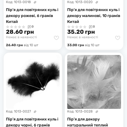
Код:
1013-0018
Код:
1013-0020
Пір'я для повітряних куль і
Пір'я для повітряних куль і
декору рожеві, 6 грамів
декору малинові, 10 грамів
Китай
Китай
0
0
28.60 грн
35.20 грн
Немає в наявності
Немає в наявності
26.40 грн
вiд 10 шт
33.00 грн
вiд 10 шт
Код:
1013-0027
Код:
1013-0028
Пір'я для повітряних куль і
Пір'я для декору
декору чорні, 6 грамів
натуральний теплий