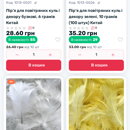
Код:
1013-0021
Код:
1013-0026
Пір'я для повітряних куль і
Пір'я для повітряних куль і
декору бузкові, 6 грамів
декору зелені, 10 грамів
Китай
(100 штук) Китай
0
0
28.60 грн
35.20 грн
85
29
В наявності:
В наявності:
26.40 грн
вiд 10 шт
33.00 грн
вiд 10 шт
В кошик
В кошик
Хiт