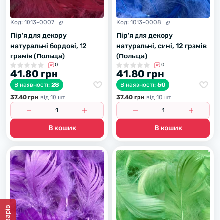
Код:
1013-0007
Код:
1013-0008
Пір'я для декору
Пір'я для декору
натуральні бордові, 12
натуральні, сині, 12 грамів
грамів (Польща)
(Польща)
0
0
41.80 грн
41.80 грн
28
50
В наявності:
В наявності:
37.40 грн
вiд 10 шт
37.40 грн
вiд 10 шт
В кошик
В кошик