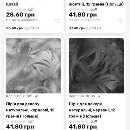
Китай
жовтий, 12 грамів (Польща)
0
0
28.60 грн
41.80 грн
Немає в наявності
Немає в наявності
26.40 грн
вiд 10 шт
37.40 грн
вiд 10 шт
Код:
1013-0005
Код:
1013-0006
Пір'я для декору
Пір'я для декору
натуральні, коралові, 12
натуральні, червоні, 12
грамів (Польща)
грамів (Польща)
0
0
41.80 грн
41.80 грн