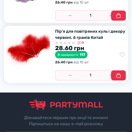
26.40 грн
вiд 10 шт
Пір'я для повітряних куль і декору
червоні, 6 грамів Китай
0
28.60 грн
117
В наявності:
26.40 грн
вiд 10 шт
Дізнавайтеся першим про акції та знижки
Підпишіться на нашу e-mail розсилку