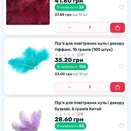
41.80 грн
28
В наявності:
37.40 грн
вiд 10 шт
Пір'я для повітряних куль і декору
тіффані, 10 грамів (100 штук)
0
35.20 грн
136
В наявності:
33.00 грн
вiд 10 шт
Пір'я для повітряних куль і декору
бузкові, 6 грамів Китай
0
28.60 грн
85
В наявності: