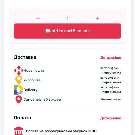
В кошик
Доставка
Детальнiше
за тарифами
Нова пошта
перевізника
за тарифами
Укрпошта
перевізника
за тарифами
Delivery
перевізника
Самовивіз із Харкова
безкоштовно
Оплата
Детальнiше
Оплата на розрахунковий рахунок ФОП