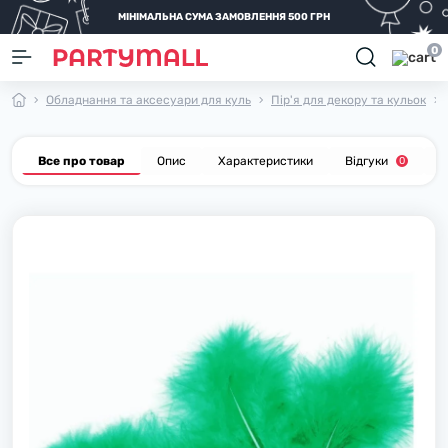
МІНІМАЛЬНА СУМА ЗАМОВЛЕННЯ 500 ГРН
0
Обладнання та аксесуари для куль
Пір'я для декору та кульок
Все про товар
Опис
Характеристики
Відгуки
П
0