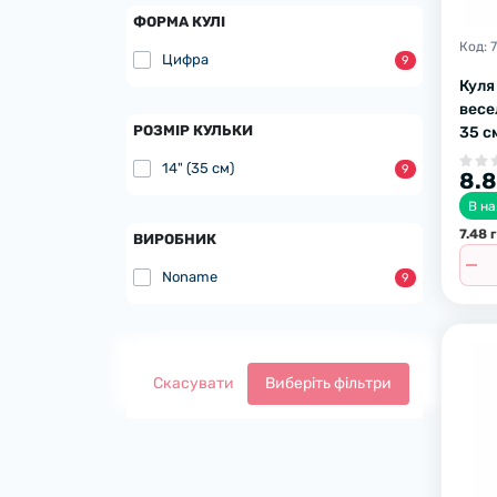
ФОРМА КУЛІ
Код:
Цифра
9
Куля
весе
РОЗМІР КУЛЬКИ
35 с
14" (35 см)
9
8.8
В на
7.48 
ВИРОБНИК
Noname
9
Скасувати
Виберіть фільтри