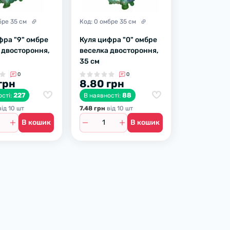
бре 35 см
Код:
0 омбре 35 см
фра "9" омбре
Куля цифра "0" омбре
 двостороння,
веселка двостороння,
35 см
0
0
грн
8.80 грн
227
88
ості:
В наявності:
iд 10 шт
7.48 грн
вiд 10 шт
В кошик
В кошик