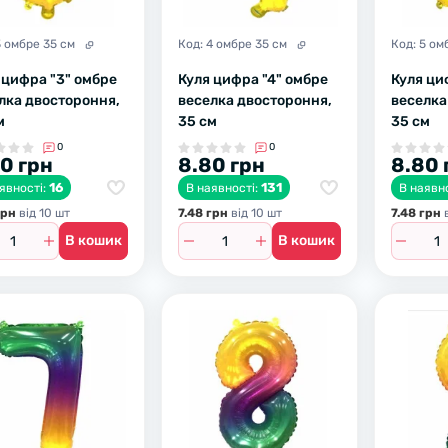
3 омбре 35 см
Код:
4 омбре 35 см
Код:
5 ом
 цифра "3" омбре
Куля цифра "4" омбре
Куля ци
лка двостороння,
веселка двостороння,
веселка
м
35 см
35 см
0
0
0 грн
8.80 грн
8.80 
16
131
явності:
В наявності:
В наявн
грн
вiд 10 шт
7.48 грн
вiд 10 шт
7.48 грн
в
В кошик
В кошик