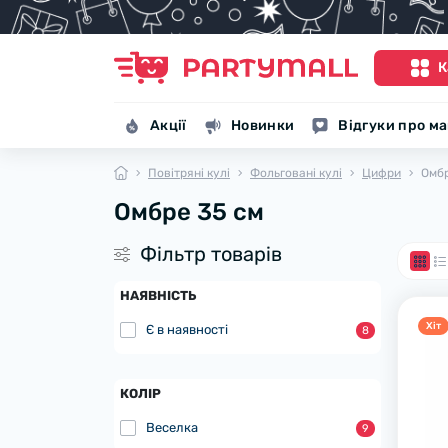
К
Акції
Новинки
Відгуки про м
Повітряні кулі
Фольговані кулі
Цифри
Омбр
Омбре 35 см
Фiльтр товарiв
НАЯВНІСТЬ
Хiт
Є в наявності
8
КОЛІР
Веселка
9