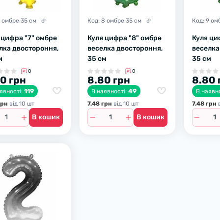
7 омбре 35 см
Код:
8 омбре 35 см
Код:
9 ом
 цифра "7" омбре
Куля цифра "8" омбре
Куля ци
лка двостороння,
веселка двостороння,
веселка
м
35 см
35 см
0
0
0 грн
8.80 грн
8.80 
119
49
явності:
В наявності:
В наявн
грн
вiд 10 шт
7.48 грн
вiд 10 шт
7.48 грн
в
В кошик
В кошик