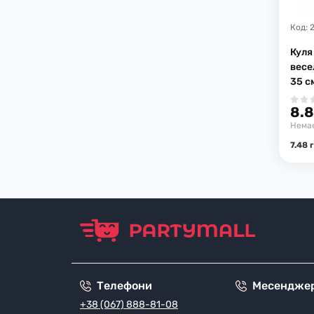
Код:
Куля
весе
35 с
8.8
Немає
7.48 
Телефони
Месендже
+38 (067) 888-81-08