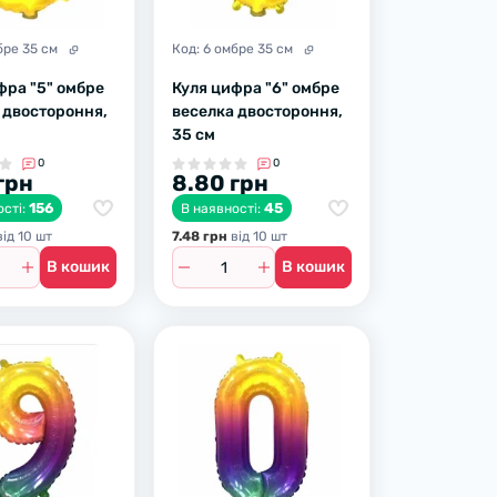
бре 35 см
Код:
6 омбре 35 см
фра "5" омбре
Куля цифра "6" омбре
 двостороння,
веселка двостороння,
35 см
0
0
грн
8.80 грн
156
45
ості:
В наявності:
iд 10 шт
7.48 грн
вiд 10 шт
В кошик
В кошик