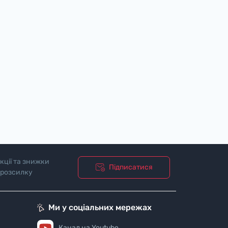
кції та знижки
Підписатися
 розсилку
Ми у соціальних мережах
Канал на Youtube