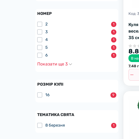
НОМЕР
Код:
2
Куля
1
весе
3
1
35 с
4
1
5
1
8.8
6
1
В на
Показати ще 3
7.48 
РОЗМІР КУЛІ
16
9
ТЕМАТИКА СВЯТА
8 березня
1