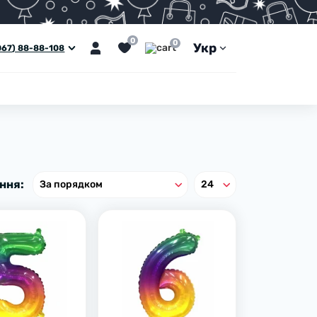
0
0
Укр
067) 88-88-108
ння: