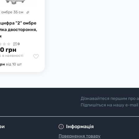
2 омбре 35 см
 цифра "2" омбре
лка двостороння,
м
0
0 грн
 в наявності
грн
вiд 10 шт
Дізнавайтеся першим про а
Підпишіться на нашу e-mail
"Полiтика безпеки"
ри
Інформація
Повернення товару