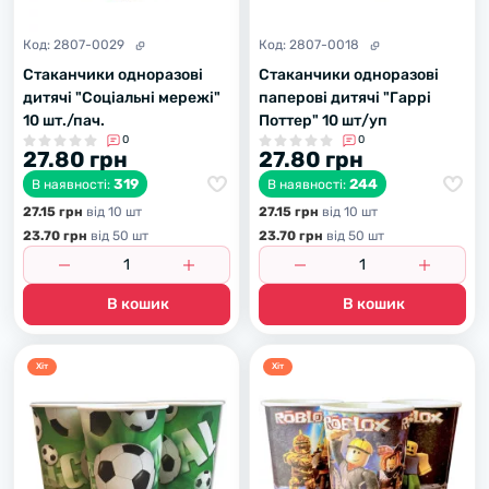
Код:
2807-0029
Код:
2807-0018
Стаканчики одноразові
Стаканчики одноразові
дитячі "Соціальні мережі"
паперові дитячі "Гаррі
10 шт./пач.
Поттер" 10 шт/уп
0
0
27.80 грн
27.80 грн
319
244
В наявності:
В наявності:
27.15 грн
вiд 10 шт
27.15 грн
вiд 10 шт
23.70 грн
вiд 50 шт
23.70 грн
вiд 50 шт
В кошик
В кошик
Хiт
Хiт