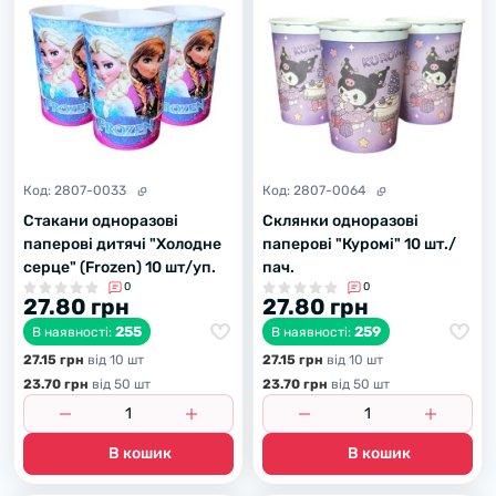
Код:
2807-0033
Код:
2807-0064
Стакани одноразові
Склянки одноразові
паперові дитячі "Холодне
паперові "Куромі" 10 шт./
серце" (Frozen) 10 шт/уп.
пач.
0
0
27.80 грн
27.80 грн
255
259
В наявності:
В наявності:
27.15 грн
вiд 10 шт
27.15 грн
вiд 10 шт
23.70 грн
вiд 50 шт
23.70 грн
вiд 50 шт
В кошик
В кошик