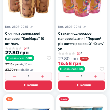
Код:
2807-0065
Код:
2807-0046
Склянки одноразові
Стакани одноразові
паперові "Капібара" 10
паперові дитячі "Перший
шт./пач.
рік життя рожевий" 10 шт/
0
уп.
27.80 грн
0
27.80 грн
300
В наявності:
-40%
16.68 грн
27.15 грн
вiд 10 шт
84
В наявності:
23.70 грн
вiд 50 шт
В кошик
В кошик
Хiт
Акцiя