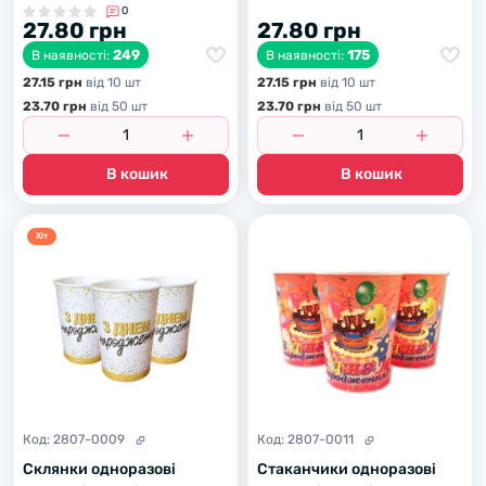
0
27.80 грн
27.80 грн
249
175
В наявності:
В наявності:
27.15 грн
вiд 10 шт
27.15 грн
вiд 10 шт
23.70 грн
вiд 50 шт
23.70 грн
вiд 50 шт
В кошик
В кошик
Хiт
Код:
2807-0009
Код:
2807-0011
Склянки одноразові
Стаканчики одноразові