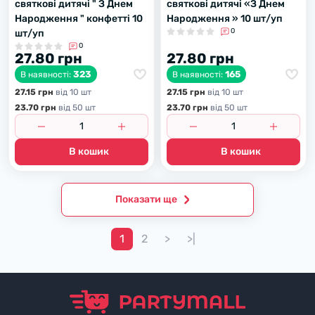
святкові дитячі " З Днем
святкові дитячі «З Днем
Народження " конфетті 10
Народження » 10 шт/уп
0
шт/уп
0
27.80 грн
27.80 грн
323
165
В наявності:
В наявності:
27.15 грн
вiд 10 шт
27.15 грн
вiд 10 шт
23.70 грн
вiд 50 шт
23.70 грн
вiд 50 шт
В кошик
В кошик
Показати ще
1
2
>
>|