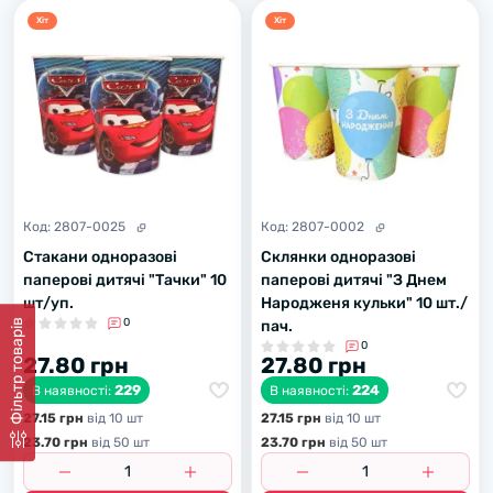
Хiт
Хiт
Код:
2807-0025
Код:
2807-0002
Стакани одноразові
Склянки одноразові
паперові дитячі "Тачки" 10
паперові дитячі "З Днем
шт/уп.
Народженя кульки" 10 шт./
0
пач.
Фiльтр товарiв
0
27.80 грн
27.80 грн
229
224
В наявності:
В наявності:
27.15 грн
вiд 10 шт
27.15 грн
вiд 10 шт
23.70 грн
вiд 50 шт
23.70 грн
вiд 50 шт