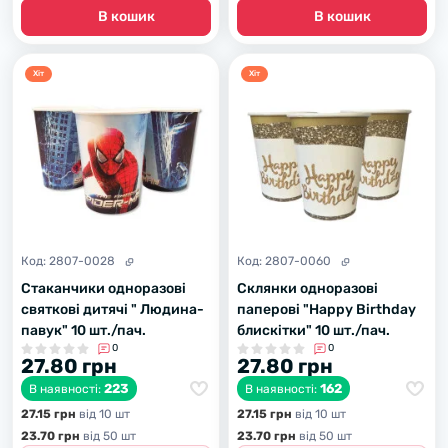
В кошик
В кошик
Хiт
Хiт
Код:
2807-0028
Код:
2807-0060
Стаканчики одноразові
Склянки одноразові
святкові дитячі " Людина-
паперові "Happy Birthday
павук" 10 шт./пач.
блискітки" 10 шт./пач.
0
0
27.80 грн
27.80 грн
223
162
В наявності:
В наявності:
27.15 грн
вiд 10 шт
27.15 грн
вiд 10 шт
23.70 грн
вiд 50 шт
23.70 грн
вiд 50 шт