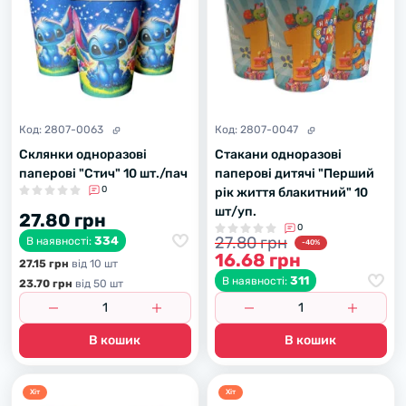
Код:
2807-0063
Код:
2807-0047
Склянки одноразові
Стакани одноразові
паперові "Стич" 10 шт./пач
паперові дитячі "Перший
0
рік життя блакитний" 10
шт/уп.
27.80 грн
0
27.80 грн
334
В наявності:
-40%
16.68 грн
27.15 грн
вiд 10 шт
311
В наявності:
23.70 грн
вiд 50 шт
В кошик
В кошик
Хiт
Хiт