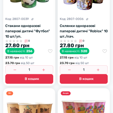
Код:
2807-0039
Код:
2807-0006
Стакани одноразові
Склянки одноразові
паперові дитячі "Футбол"
паперові дитячі "Roblox" 10
10 шт/уп.
шт./пач.
0
0
27.80 грн
27.80 грн
256
320
В наявності:
В наявності:
27.15 грн
вiд 10 шт
27.15 грн
вiд 10 шт
23.70 грн
вiд 50 шт
23.70 грн
вiд 50 шт
В кошик
В кошик
Хiт
Акцiя