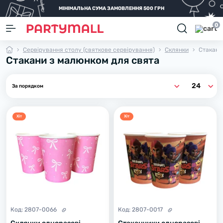
МІНІМАЛЬНА СУМА ЗАМОВЛЕННЯ 500 ГРН
0
Сервірування столу (святкове сервірування)
Склянки
Стакани
Стакани з малюнком для свята
Хiт
Хiт
Код:
2807-0066
Код:
2807-0017