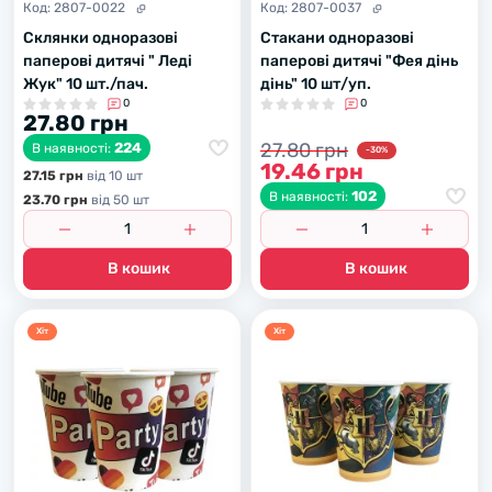
Код:
2807-0022
Код:
2807-0037
Склянки одноразові
Стакани одноразові
паперові дитячі " Леді
паперові дитячі "Фея дінь
Жyк" 10 шт./пач.
дінь" 10 шт/уп.
0
0
27.80 грн
27.80 грн
224
В наявності:
-30%
19.46 грн
27.15 грн
вiд 10 шт
102
В наявності:
23.70 грн
вiд 50 шт
В кошик
В кошик
Хiт
Хiт