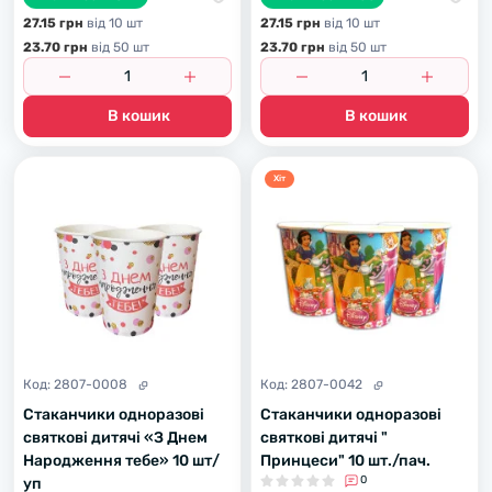
27.15 грн
вiд 10 шт
27.15 грн
вiд 10 шт
23.70 грн
вiд 50 шт
23.70 грн
вiд 50 шт
В кошик
В кошик
Хiт
Код:
2807-0008
Код:
2807-0042
Стаканчики одноразові
Стаканчики одноразові
святкові дитячі «З Днем
святкові дитячі "
Народження тебе» 10 шт/
Принцеси" 10 шт./пач.
0
уп