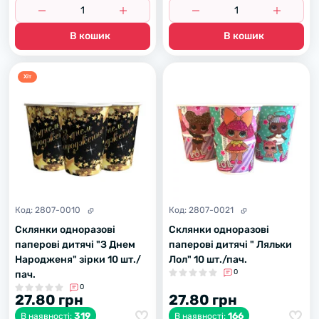
В кошик
В кошик
Хiт
Код:
2807-0010
Код:
2807-0021
Склянки одноразові
Склянки одноразові
паперові дитячі "З Днем
паперові дитячі " Ляльки
Народженя" зірки 10 шт./
Лол" 10 шт./пач.
0
пач.
0
27.80 грн
27.80 грн
319
166
В наявності:
В наявності: