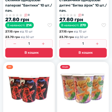
Склянки одноразові
Стаканчики одноразові
паперові "Бантики" 10 шт./
дитячі "Битва зірок" 10 шт./
пач.
пач.
0
0
27.80 грн
27.80 грн
214
270
В наявності:
В наявності:
27.15 грн
вiд 10 шт
27.15 грн
вiд 10 шт
23.70 грн
вiд 50 шт
23.70 грн
вiд 50 шт
В кошик
В кошик
Хiт
Акцiя