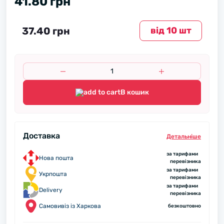
41.80 грн
37.40 грн
вiд 10 шт
В кошик
Доставка
Детальнiше
за тарифами
Нова пошта
перевізника
за тарифами
Укрпошта
перевізника
за тарифами
Delivery
перевізника
Самовивіз із Харкова
безкоштовно