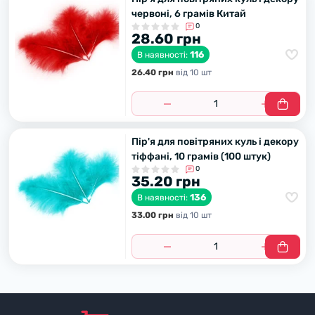
червоні, 6 грамів Китай
0
28.60 грн
116
В наявності:
26.40 грн
вiд 10 шт
Пір'я для повітряних куль і декору
тіффані, 10 грамів (100 штук)
0
35.20 грн
136
В наявності:
33.00 грн
вiд 10 шт