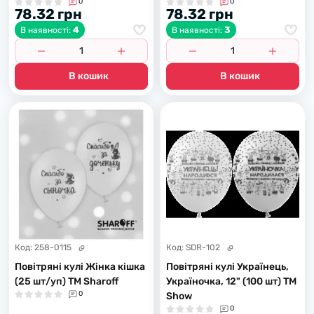
0
0
78.32 грн
78.32 грн
4
3
В наявності:
В наявності:
В кошик
В кошик
Код:
258-0115
Код:
SDR-102
Повітряні кулі Жінка кішка
Повітряні кулі Українець,
(25 шт/уп) ТМ Sharoff
Україночка, 12" (100 шт) ТМ
0
Show
0