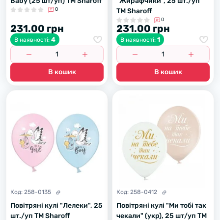
Baby (25 шт/уп) ТМ Sharoff
"Жирафчики", 25 шт./уп
0
ТМ Sharoff
0
231.00 грн
231.00 грн
4
1
В наявності:
В наявності:
В кошик
В кошик
Код:
258-0135
Код:
258-0412
Повітряні кулі "Лелеки", 25
Повітряні кулі "Ми тобі так
шт./уп ТМ Sharoff
чекали" (укр), 25 шт/уп ТМ