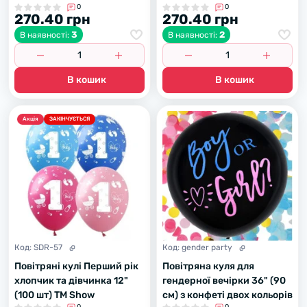
0
0
270.40 грн
270.40 грн
3
2
В наявності:
В наявності:
В кошик
В кошик
Акцiя
ЗАКІНЧУЄТЬСЯ
Код:
SDR-57
Код:
gender party
Повітряні кулі Перший рік
Повітряна куля для
хлопчик та дівчинка 12"
гендерної вечірки 36" (90
(100 шт) ТМ Show
см) з конфеті двох кольорів