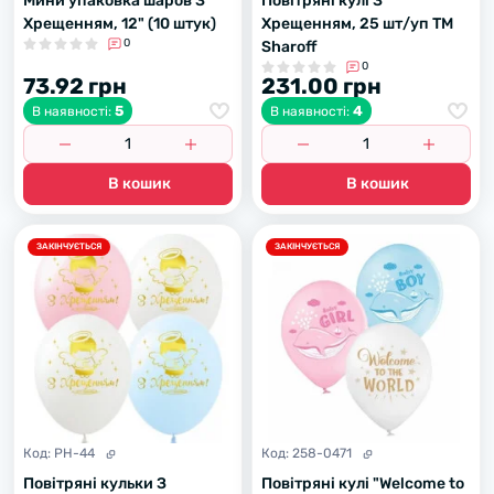
Мини упаковка шаров З
Повітряні кулі З
Хрещенням, 12" (10 штук)
Хрещенням, 25 шт/уп ТМ
0
Sharoff
0
73.92 грн
231.00 грн
5
4
В наявності:
В наявності:
В кошик
В кошик
ЗАКІНЧУЄТЬСЯ
ЗАКІНЧУЄТЬСЯ
Код:
PH-44
Код:
258-0471
Повітряні кульки З
Повітряні кулі "Welcome to