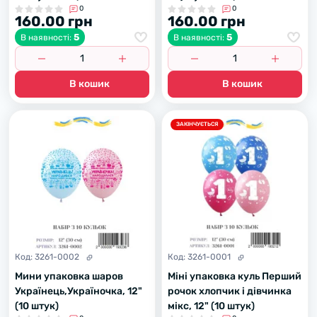
0
0
160.00 грн
160.00 грн
5
5
В наявності:
В наявності:
В кошик
В кошик
ЗАКІНЧУЄТЬСЯ
Код:
3261-0002
Код:
3261-0001
Мини упаковка шаров
Міні упаковка куль Перший
Українець,Україночка, 12"
рочок хлопчик і дівчинка
(10 штук)
мікс, 12" (10 штук)