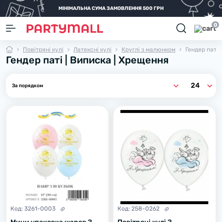
МІНІМАЛЬНА СУМА ЗАМОВЛЕННЯ 500 ГРН
0
Повітряні кулі
Латексні кулі
Круглі з малюнком
Гендер паті 
Гендер паті | Виписка | Хрещення
Код:
3261-0003
Код:
258-0262