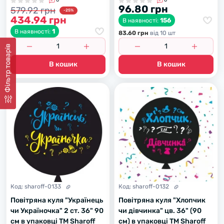
0
0
96.80 грн
579.92 грн
-25%
434.94 грн
156
В наявності:
1
В наявності:
83.60 грн
вiд 10 шт
Фiльтр товарiв
В кошик
В кошик
Код:
sharoff-0133
Код:
sharoff-0132
Повітряна куля "Українець
Повітряна куля "Хлопчик
чи Україночка" 2 ст. 36" 90
чи дівчинка" цв. 36" (90
см в упаковці ТМ Sharoff
см) в упаковці ТМ Sharoff