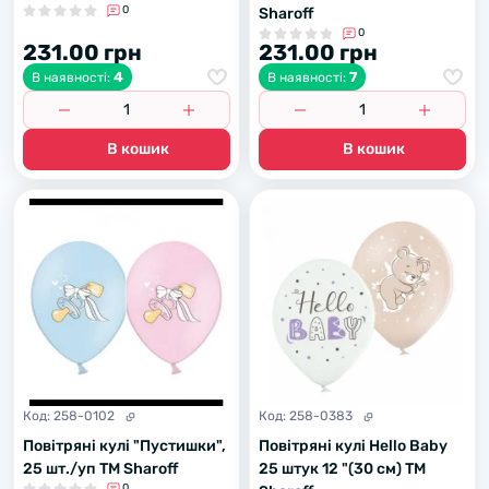
0
Sharoff
0
231.00 грн
231.00 грн
4
7
В наявності:
В наявності:
В кошик
В кошик
Код:
258-0102
Код:
258-0383
Повітряні кулі "Пустишки",
Повітряні кулі Hello Baby
25 шт./уп ТМ Sharoff
25 штук 12 "(30 см) ТМ
0