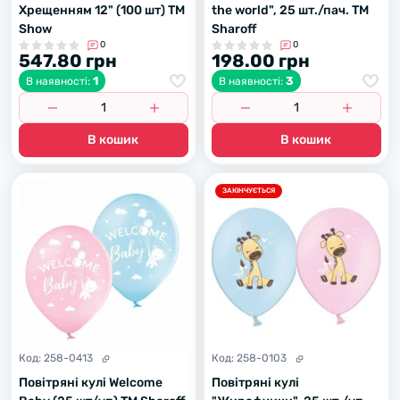
Хрещенням 12" (100 шт) ТМ
the world", 25 шт./пач. ТМ
Show
Sharoff
0
0
547.80 грн
198.00 грн
1
3
В наявності:
В наявності:
В кошик
В кошик
ЗАКІНЧУЄТЬСЯ
Код:
258-0413
Код:
258-0103
Повітряні кулі Welcome
Повітряні кулі