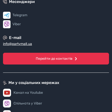
Месенджери
Telegram
Viber
E-mail
info@partymall.ua
Перейти до контактів
Ми у соціальних мережах
Канал на Youtube
Спільнота у Viber