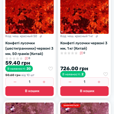
Код:
чеш. красный 50
Код:
чеш. красный 1 кг
Конфеті лусочки
Конфеті лусочки червоні 3
(шестигранники) червоні 3
мм, 1 кг (Китай)
0
мм, 50 грамів (Китай)
0
59.40 грн
726.00 грн
20
В наявності:
2
В наявності:
50.60 грн
вiд 10 шт
В кошик
В кошик
ЗАКІНЧУЄТЬСЯ