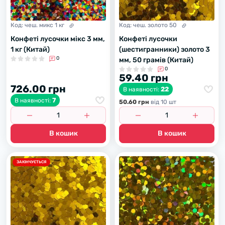
Код:
чеш. микс 1 кг
Код:
чеш. золото 50
Конфеті лусочки мікс 3 мм,
Конфеті лусочки
1 кг (Китай)
(шестигранники) золото 3
0
мм, 50 грамів (Китай)
0
59.40 грн
726.00 грн
22
В наявності:
7
В наявності:
50.60 грн
вiд 10 шт
В кошик
В кошик
ЗАКІНЧУЄТЬСЯ