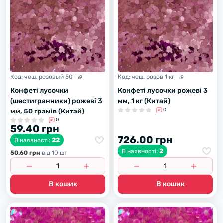
Код:
чеш. розовый 50
Код:
чеш. розов 1 кг
Конфеті лусочки
Конфеті лусочки рожеві 3
(шестигранники) рожеві 3
мм, 1 кг (Китай)
0
мм, 50 грамів (Китай)
0
59.40 грн
726.00 грн
22
В наявності:
2
В наявності:
50.60 грн
вiд 10 шт
В кошик
В кошик