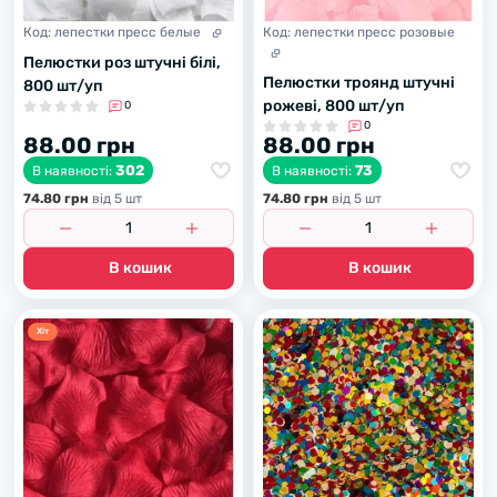
Код:
лепестки пресс белые
Код:
лепестки пресс розовые
Пелюстки роз штучні білі,
Пелюстки троянд штучні
800 шт/уп
рожеві, 800 шт/уп
0
0
88.00 грн
88.00 грн
302
73
В наявності:
В наявності:
74.80 грн
вiд 5 шт
74.80 грн
вiд 5 шт
В кошик
В кошик
Хiт