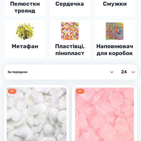
Пелюстки
Сердечка
Смужки
троянд
Метафан
Пластівці,
Наповнювач
пінопласт
для коробок
Хiт
Хiт