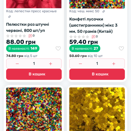
Код:
лепестки пресс красные
Код:
чеш. микс 50
Конфеті лусочки
Пелюстки роз штучні
(шестигранники) мікс 3
червоні, 800 шт/уп
мм, 50 грамів (Китай)
0
0
88.00 грн
59.40 грн
149
27
В наявності:
В наявності:
74.80 грн
вiд 5 шт
50.60 грн
вiд 10 шт
В кошик
В кошик