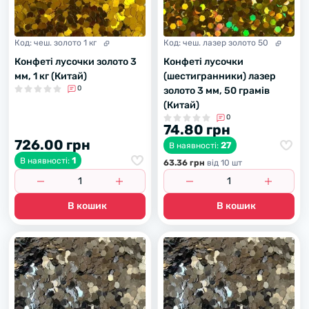
Код:
чеш. золото 1 кг
Код:
чеш. лазер золото 50
Конфеті лусочки золото 3
Конфеті лусочки
мм, 1 кг (Китай)
(шестигранники) лазер
0
золото 3 мм, 50 грамів
(Китай)
0
74.80 грн
726.00 грн
27
В наявності:
1
В наявності:
63.36 грн
вiд 10 шт
В кошик
В кошик