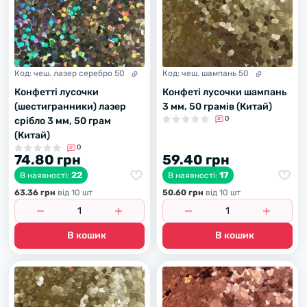
Код:
чеш. лазер серебро 50
Код:
чеш. шампань 50
Конфетті лусочки
Конфеті лусочки шампань
(шестигранники) лазер
3 мм, 50 грамів (Китай)
0
срібло 3 мм, 50 грам
(Китай)
0
74.80 грн
59.40 грн
22
17
В наявності:
В наявності:
63.36 грн
вiд 10 шт
50.60 грн
вiд 10 шт
В кошик
В кошик