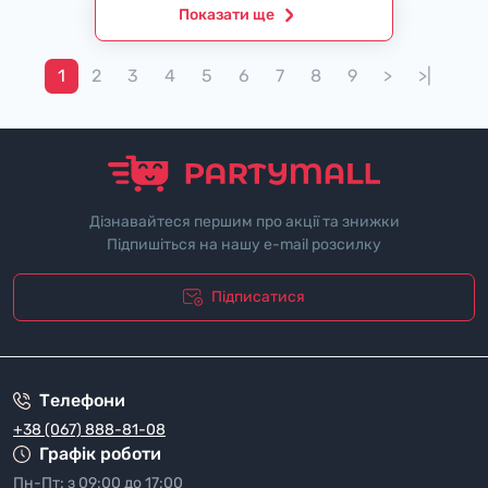
Показати ще
1
2
3
4
5
6
7
8
9
>
>|
Дізнавайтеся першим про акції та знижки
Підпишіться на нашу e-mail розсилку
Підписатися
"Полiтика безпеки"
Телефони
+38 (067) 888-81-08
Графік роботи
Пн-Пт: з 09:00 до 17:00