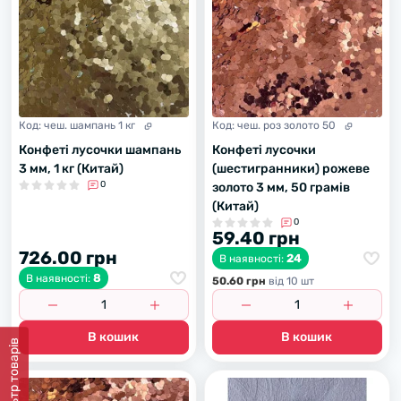
Код:
чеш. шампань 1 кг
Код:
чеш. роз золото 50
Конфеті лусочки шампань
Конфеті лусочки
3 мм, 1 кг (Китай)
(шестигранники) рожеве
0
золото 3 мм, 50 грамів
(Китай)
0
59.40 грн
726.00 грн
24
В наявності:
8
В наявності:
50.60 грн
вiд 10 шт
В кошик
В кошик
Фiльтр товарiв