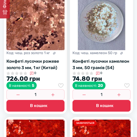
Код:
чеш. роз золото 1 кг
Код:
чеш. хамелеон 50 гр
Конфеті лусочки рожеве
Конфеті лусочки хамелеон
золото 3 мм, 1 кг (Китай)
3 мм, 50 грамів (54)
0
0
726.00 грн
74.80 грн
5
20
В наявності:
В наявності:
В кошик
В кошик
ЗАКІНЧУЄТЬСЯ