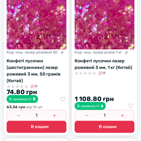
Код:
чеш. лазер розовый 50
Код:
чеш. лазер розов 1 кг
Конфеті лусочки
Конфеті лусочки лазер
(шестигранники) лазер
рожевий 3 мм, 1 кг (Китай)
0
рожевий 3 мм, 50 грамів
(Китай)
0
74.80 грн
1 108.80 грн
8
В наявності:
6
В наявності:
63.36 грн
вiд 10 шт
В кошик
В кошик