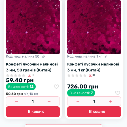
Код:
чеш. малина 50
Код:
чеш. малина 1 кг
Конфеті лусочки малинові
Конфеті лусочки малинові
3 мм, 50 грамів (Китай)
3 мм, 1 кг (Китай)
0
0
59.40 грн
726.00 грн
12
В наявності:
7
В наявності:
50.60 грн
вiд 10 шт
В кошик
В кошик