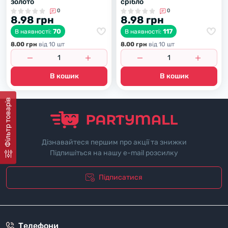
золото
срібло
0
0
8.98 грн
8.98 грн
70
117
В наявності:
В наявності:
8.00 грн
вiд 10 шт
8.00 грн
вiд 10 шт
В кошик
В кошик
Фiльтр товарiв
Дізнавайтеся першим про акції та знижки
Підпишіться на нашу e-mail розсилку
Підписатися
"Полiтика безпеки"
Телефони