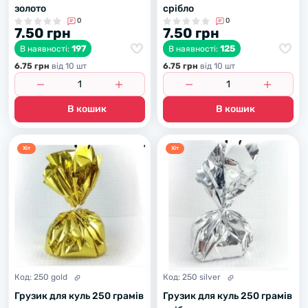
золото
срібло
0
0
7.50 грн
7.50 грн
197
125
В наявності:
В наявності:
6.75 грн
вiд 10 шт
6.75 грн
вiд 10 шт
В кошик
В кошик
Хiт
Хiт
Код:
250 gold
Код:
250 silver
Грузик для куль 250 грамів
Грузик для куль 250 грамів