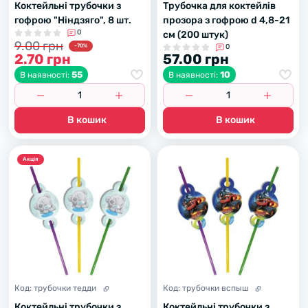
Коктейльні трубочки з
Трубочка для коктейлів
гофрою "Ніндзяго", 8 шт.
прозора з гофрою d 4,8-21
0
см (200 штук)
9.00 грн
-70%
0
2.70 грн
57.00 грн
55
10
В наявності:
В наявності:
В кошик
В кошик
Акцiя
Код:
трубочки тедди
Код:
трубочки вспыш
Коктейльні трубочки з
Коктейльні трубочки з