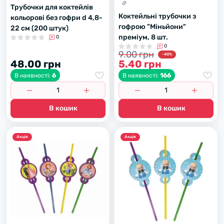
Трубочки для коктейлів
Коктейльні трубочки з
кольорові без гофри d 4,8-
гофрою "Міньйони"
22 см (200 штук)
преміум, 8 шт.
0
0
9.00 грн
-40%
48.00 грн
5.40 грн
6
166
В наявності:
В наявності:
В кошик
В кошик
Акцiя
Акцiя