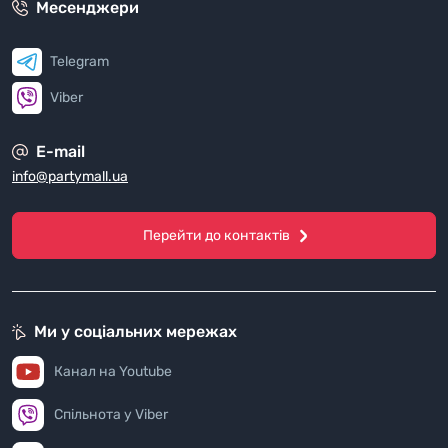
Месенджери
Telegram
Viber
E-mail
info@partymall.ua
Перейти до контактів
Ми у соціальних мережах
Канал на Youtube
Спільнота у Viber