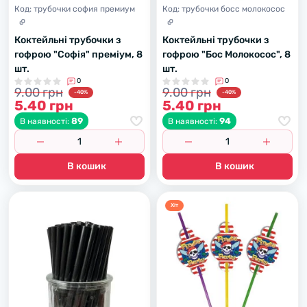
Код:
трубочки софия премиум
Код:
трубочки босс молокосос
Коктейльні трубочки з
Коктейльні трубочки з
гофрою "Софія" преміум, 8
гофрою "Бос Молокосос", 8
шт.
шт.
0
0
9.00 грн
9.00 грн
-40%
-40%
5.40 грн
5.40 грн
89
94
В наявності:
В наявності:
В кошик
В кошик
Хiт