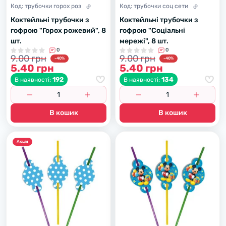
Код:
трубочки горох роз
Код:
трубочки соц сети
Коктейльні трубочки з
Коктейльні трубочки з
гофрою "Горох рожевий", 8
гофрою "Соціальні
шт.
мережі", 8 шт.
0
0
9.00 грн
9.00 грн
-40%
-40%
5.40 грн
5.40 грн
192
134
В наявності:
В наявності:
В кошик
В кошик
Акцiя