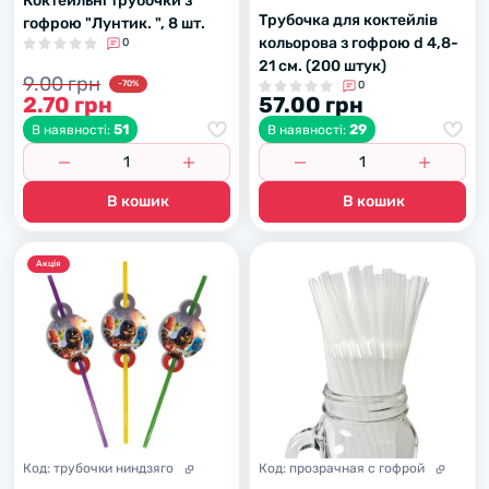
Коктейльні трубочки з
Трубочка для коктейлів
гофрою "Лyнтик. ", 8 шт.
кольорова з гофрою d 4,8-
0
21 см. (200 штук)
9.00 грн
-70%
0
2.70 грн
57.00 грн
51
29
В наявності:
В наявності:
В кошик
В кошик
Акцiя
Код:
трубочки ниндзяго
Код:
прозрачная с гофрой