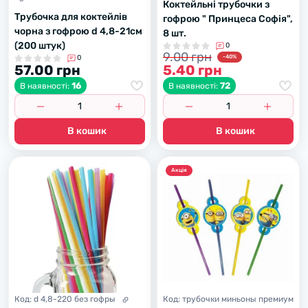
Коктейльні трубочки з
Трубочка для коктейлів
гофрою " Принцеса Софія",
чорна з гофрою d 4,8-21см
8 шт.
(200 штук)
0
9.00 грн
0
-40%
57.00 грн
5.40 грн
16
72
В наявності:
В наявності:
В кошик
В кошик
Акцiя
Код:
d 4,8-220 без гофры
Код:
трубочки миньоны премиум