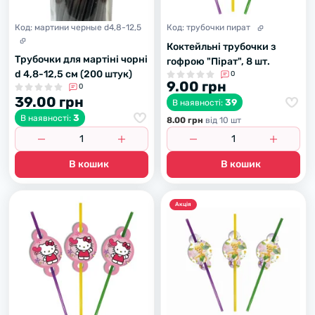
Код:
мартини черные d4,8-12,5
Код:
трубочки пират
Коктейльні трубочки з
Трубочки для мартіні чорні
гофрою "Пірат", 8 шт.
d 4,8-12,5 см (200 штук)
0
9.00 грн
0
39.00 грн
39
В наявності:
3
В наявності:
8.00 грн
вiд 10 шт
В кошик
В кошик
Акцiя