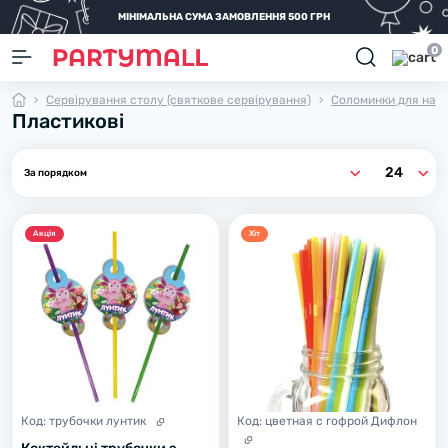
МІНІМАЛЬНА СУМА ЗАМОВЛЕННЯ 500 ГРН
0
Сервірування столу (святкове сервірування)
Соломинки для напо
Пластикові
Акцiя
Хiт
Код:
трубочки лунтик
Код:
цветная с гофрой Дифлон