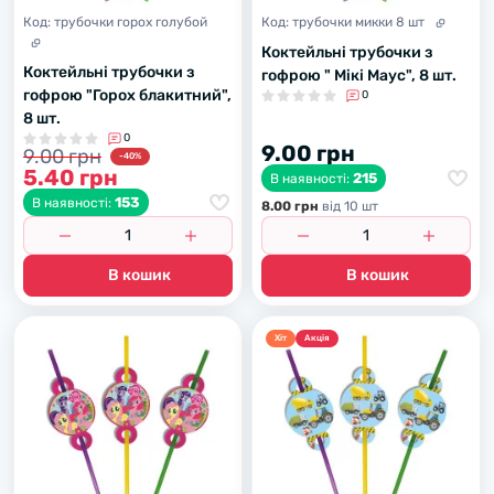
Код:
трубочки горох голубой
Код:
трубочки микки 8 шт
Коктейльні трубочки з
Коктейльні трубочки з
гофрою " Мікі Маус", 8 шт.
гофрою "Горох блакитний",
0
8 шт.
0
9.00 грн
9.00 грн
-40%
5.40 грн
215
В наявності:
153
В наявності:
8.00 грн
вiд 10 шт
В кошик
В кошик
Хiт
Акцiя