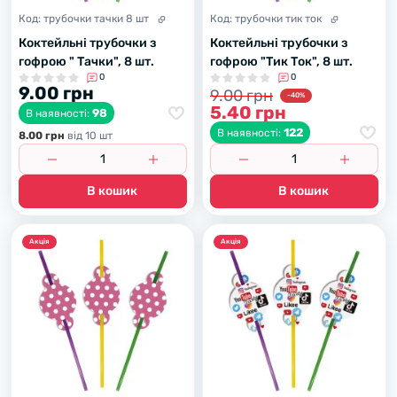
Код:
трубочки тачки 8 шт
Код:
трубочки тик ток
Коктейльні трубочки з
Коктейльні трубочки з
гофрою " Тачки", 8 шт.
гофрою "Тик Ток", 8 шт.
0
0
9.00 грн
9.00 грн
-40%
5.40 грн
98
В наявності:
122
В наявності:
8.00 грн
вiд 10 шт
В кошик
В кошик
Акцiя
Акцiя