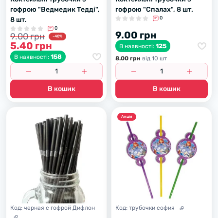
гофрою "Ведмедик Тедді",
гофрою "Спалах", 8 шт.
0
8 шт.
0
9.00 грн
9.00 грн
-40%
5.40 грн
125
В наявності:
158
В наявності:
8.00 грн
вiд 10 шт
В кошик
В кошик
Акцiя
Код:
черная с гофрой Дифлон
Код:
трубочки софия