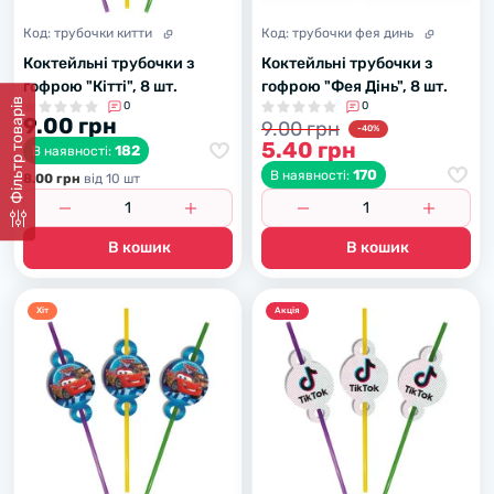
Код:
трубочки китти
Код:
трубочки фея динь
Коктейльні трубочки з
Коктейльні трубочки з
гофрою "Кітті", 8 шт.
гофрою "Фея Дінь", 8 шт.
Фiльтр товарiв
0
0
9.00 грн
9.00 грн
-40%
5.40 грн
182
В наявності:
170
В наявності:
8.00 грн
вiд 10 шт
В кошик
В кошик
Хiт
Акцiя