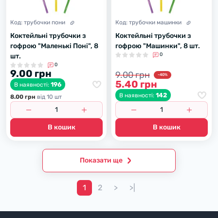
Код:
трубочки пони
Код:
трубочки машинки
Коктейльні трубочки з
Коктейльні трубочки з
гофрою "Маленькі Поні", 8
гофрою "Машинки", 8 шт.
0
шт.
0
9.00 грн
9.00 грн
-40%
5.40 грн
196
В наявності:
142
В наявності:
8.00 грн
вiд 10 шт
В кошик
В кошик
Показати ще
1
2
>
>|