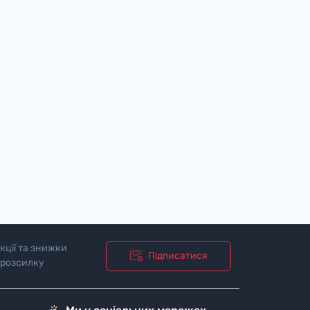
дтворює святкову мелодію (найчастіше 
рту на яскравий емоційний момент. Це 
у.
 лаконічних поштучних варіантів до 
кції та знижки
Підписатися
 розсилку
изи.
ка зробить усе за вас.