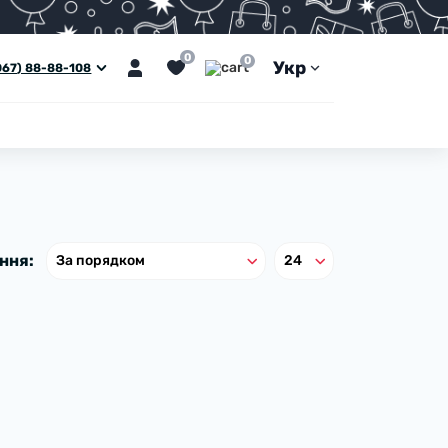
0
0
Укр
067) 88-88-108
ння: