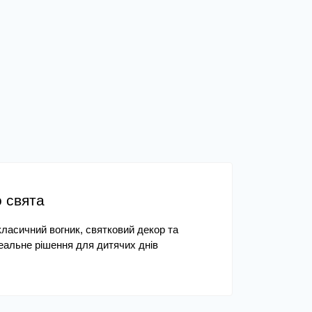
о свята
ласичний вогник, святковий декор та 
альне рішення для дитячих днів 
ті з доставкою по всій Україні.