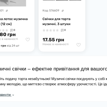
601
Код:
576609
ка лотос музична
Свічки для торта
 (12 см)
музичні, 3 штуки
0
0
80 грн
17.55 грн
 в наявності
Немає в наявності
 грн
вiд 24 шт
ичні свічки – ефектне привітання для вашог
іть подачу торта незабутньою! Музичні свічки поєднують у собі к
мну мелодію, що миттєво створює атмосферу урочистості. Це іде
дження, ювілеїв та затишних сімейних посиденьок.
орнути
RTYMALL ви можете замовити музичні свічки в будь-якій кількос