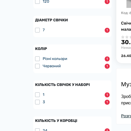
120
1
Код:
ДІАМЕТР СВІЧКИ
Свіч
мала
7
1
30.
Немає
КОЛІР
26.40
Різні кольори
1
Червоний
1
Муз
КІЛЬКІСТЬ СВІЧОК У НАБОРІ
1
1
Зроб
3
1
приє
наро
Розг
У PA
КІЛЬКІСТЬ У КОРОБЦІ
24
1