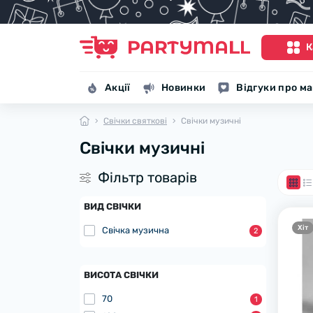
К
Акції
Новинки
Відгуки про м
Свічки святкові
Свічки музичні
Свічки музичні
Фiльтр товарiв
ВИД СВІЧКИ
Хiт
Свічка музична
2
ВИСОТА СВІЧКИ
70
1