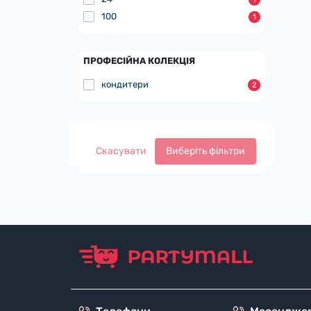
Як 
100
1
Це н
знам
ПРОФЕСІЙНА КОЛЕКЦІЯ
прос
кондитери
2
Асо
У на
попу
Скасувати
Виберіть фільтри
Для 
Чом