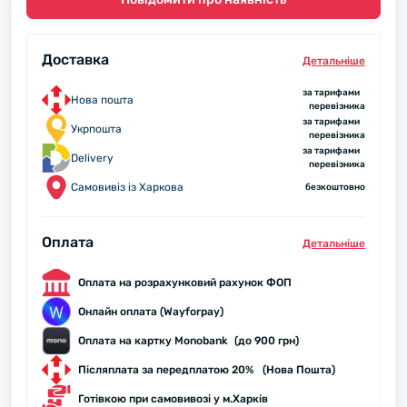
Доставка
Детальнiше
за тарифами
Нова пошта
перевізника
за тарифами
Укрпошта
перевізника
за тарифами
Delivery
перевізника
Самовивіз із Харкова
безкоштовно
Оплата
Детальнiше
Оплата на розрахунковий рахунок ФОП
Онлайн оплата (Wayforpay)
Оплата на картку Monobank (до 900 грн)
Післяплата за передплатою 20% (Нова Пошта)
Готівкою при самовивозі у м.Харків