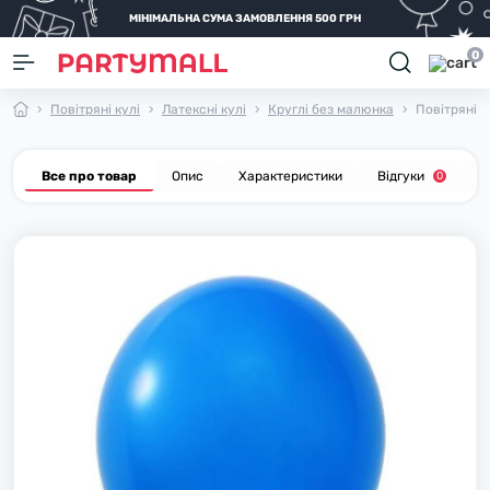
МІНІМАЛЬНА СУМА ЗАМОВЛЕННЯ 500 ГРН
0
Повітряні кулі
Латексні кулі
Круглі без малюнка
Повітряні ку
Все про товар
Опис
Характеристики
Відгуки
П
0