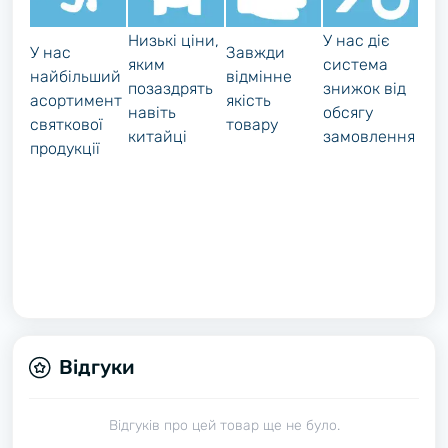
Низькі ціни,
У нас діє
У нас
Завжди
яким
система
найбільший
відмінне
позаздрять
знижок від
асортимент
якість
навіть
обсягу
святкової
товару
китайці
замовлення
продукції
Відгуки
Відгуків про цей товар ще не було.