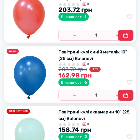
0
203.72 грн
1
В наявності:
Повітряні кулі синій металік 10"
Акцiя
(25 см) Balonevi
0
203.72 грн
-20%
162.98 грн
6
В наявності:
Повітряні кулі аквамарин 10" (25
ЗАКІНЧУЄТЬСЯ
см) Balonevi
0
158.74 грн
2
В наявності: