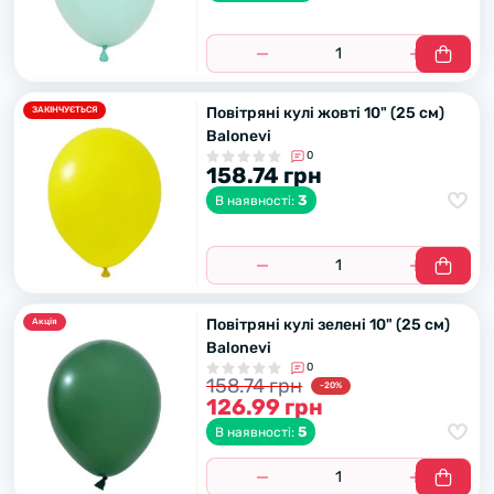
Повітряні кулі жовті 10" (25 см)
ЗАКІНЧУЄТЬСЯ
Balonevi
0
158.74 грн
3
В наявності:
Повітряні кулі зелені 10" (25 см)
Акцiя
Balonevi
0
158.74 грн
-20%
126.99 грн
5
В наявності: