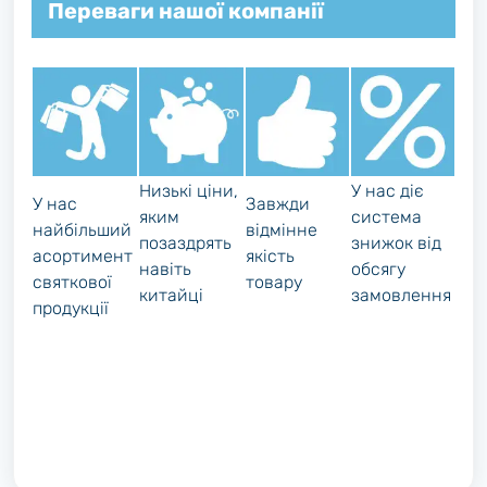
Переваги нашої компанії
Низькі ціни,
У нас діє
У нас
Завжди
яким
система
найбільший
відмінне
позаздрять
знижок від
асортимент
якість
навіть
обсягу
святкової
товару
китайці
замовлення
продукції