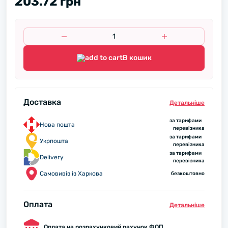
203.72 грн
В кошик
Доставка
Детальнiше
за тарифами
Нова пошта
перевізника
за тарифами
Укрпошта
перевізника
за тарифами
Delivery
перевізника
Самовивіз із Харкова
безкоштовно
Оплата
Детальнiше
Оплата на розрахунковий рахунок ФОП