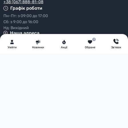
+38 (067) 888-81-08
Графік роботи
Пн-Пт: з 09:00 до 17:00
Сб: з 9:00 до 16:00
Нд: Вихідний
Наша адреса
0
Україна, 61000, м. Харків, вул. Миротворча, 38
Увiйти
Новинки
Акції
Обране
Зв'язок
Месенджери
Telegram
Viber
E-mail
info@partymall.ua
Перейти до контактів