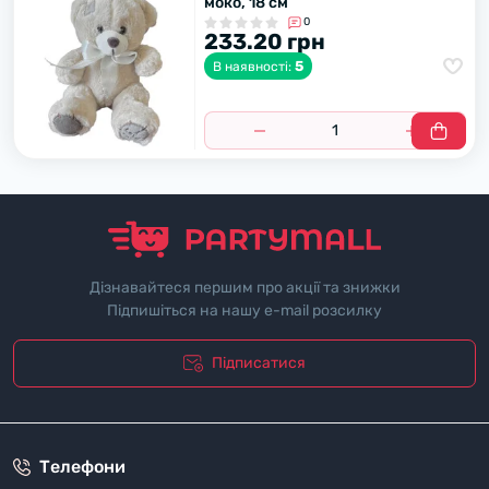
моко, 18 см
0
233.20 грн
5
В наявності:
Дізнавайтеся першим про акції та знижки
Підпишіться на нашу e-mail розсилку
Підписатися
"Полiтика безпеки"
Телефони