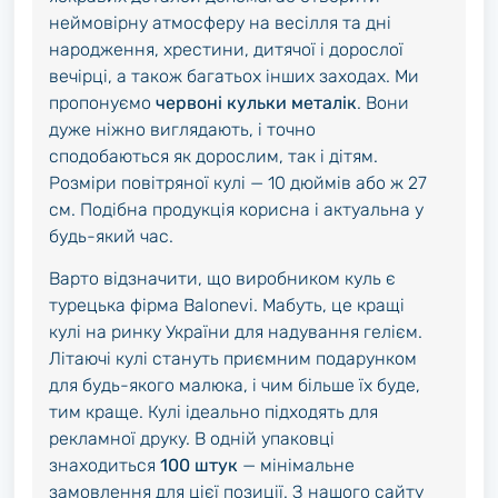
неймовірну атмосферу на весілля та дні
народження, хрестини, дитячої і дорослої
вечірці, а також багатьох інших заходах. Ми
пропонуємо
червоні кульки металік
. Вони
дуже ніжно виглядають, і точно
сподобаються як дорослим, так і дітям.
Розміри повітряної кулі — 10 дюймів або ж 27
см. Подібна продукція корисна і актуальна у
будь-який час.
Варто відзначити, що виробником куль є
турецька фірма Balonevi. Мабуть, це кращі
кулі на ринку України для надування гелієм.
Літаючі кулі стануть приємним подарунком
для будь-якого малюка, і чим більше їх буде,
тим краще. Кулі ідеально підходять для
рекламної друку. В одній упаковці
знаходиться
100 штук
— мінімальне
замовлення для цієї позиції. З нашого сайту