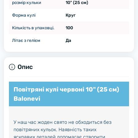
розмір кульки
10" (25 см)
Форма кулі
Круг
Кількість в упаковці.
100
Літає з гелієм
Да
Опис
Повітряні кулі червоні 10" (25 см)
Balonevi
У наш час жоден свято не обходиться без
повітряних кульок. Наявність таких
яскравих деталей допомагає створити