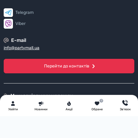
Telegram
Viber
E-mail
info@partymall.ua
Перейти до контактів
Ми у соціальних мережах
0
Канал на Youtube
Увiйти
Новинки
Акції
Обране
Зв'язок
Спільнота у Viber
Сторінка в Instagram