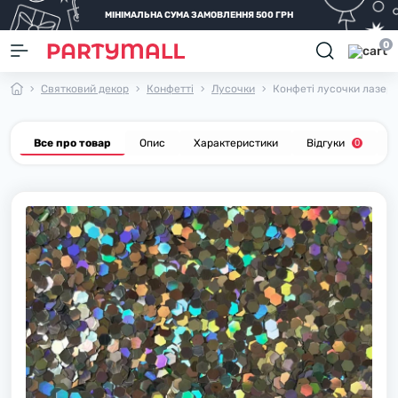
МІНІМАЛЬНА СУМА ЗАМОВЛЕННЯ 500 ГРН
0
Святковий декор
Конфетті
Лусочки
Конфеті лусочки лазер ср
Все про товар
Опис
Характеристики
Відгуки
П
0