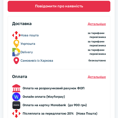
Повідомити про наявність
Доставка
Детальнiше
за тарифами
Нова пошта
перевізника
за тарифами
Укрпошта
перевізника
за тарифами
Delivery
перевізника
Самовивіз із Харкова
безкоштовно
Оплата
Детальнiше
Оплата на розрахунковий рахунок ФОП
Онлайн оплата (Wayforpay)
Оплата на картку Monobank (до 900 грн)
Післяплата за передплатою 20% (Нова Пошта)