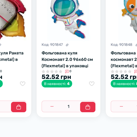
Код:
901847
Код:
901848
куля Ракета
Фольгована куля
Фольгована 
xmetal) в
Космонавт 2.0 96х60 см
космонавт 2
(Flexmetal) в упаковці
(Flexmetal) 
0
0
н
52.52 грн
52.52 г
3
4
В наявності:
В наявності: