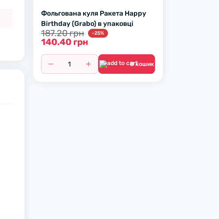
Фольгована куля Ракета Happy
Birthday (Grabo) в упаковці
187.20 грн
-25%
140.40 грн
В кошик