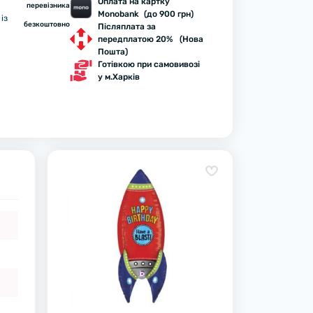
Оплата на картку
перевізника
Monobank (до 900 грн)
із
безкоштовно
Післяплата за
передплатою 20% (Нова
Пошта)
Готівкою при самовивозі
у м.Харків