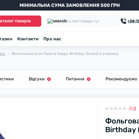
МІНІМАЛЬНА СУМА ЗАМОВЛЕННЯ 500 ГРН
аталог товарів
+38 (
агазин
Контакти
Про нас
мос
Фольгована куля Ракета Happy Birthday (Grabo) в упаковці
истики
Відгуки
Питання
Рекомендуємо
0
0
0
Фольгова
Birthday 