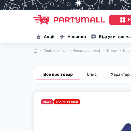
К
Акції
Новинки
Відгуки про м
Повітряні кулі
Фольговані кулі
Фігури
Кос
Все про товар
Опис
Характер
Акцiя
ЗАКІНЧУЄТЬСЯ