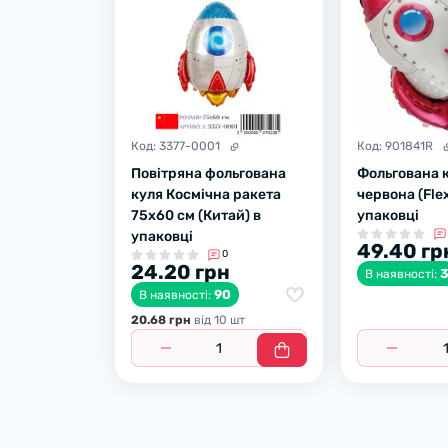
Код:
3377-0001
Код:
901841R
Повітряна фольгована
Фольгована 
куля Космічна ракета
червона (Fle
75х60 см (Китай) в
упаковці
упаковці
49.40 гр
0
24.20 грн
В наявності:
90
В наявності:
20.68 грн
вiд 10 шт