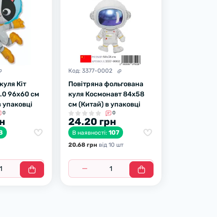
Код:
3377-0002
куля Кіт
Повітряна фольгована
.0 96х60 см
куля Космонавт 84х58
в упаковці
см (Китай) в упаковці
0
0
рн
24.20 грн
8
107
В наявності:
20.68 грн
вiд 10 шт