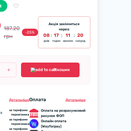
2
0
Акція закінчиться
187.20
через:
-25%
08
:
17
:
11
:
19
грн
днів
годин
хвилин
секунд
В кошик
Оплата
Детальнiше
Детальнiше
за тарифами
Оплата на розрахунковий
та
перевізника
рахунок ФОП
за тарифами
Онлайн оплата
перевізника
(Wayforpay)
за тарифами