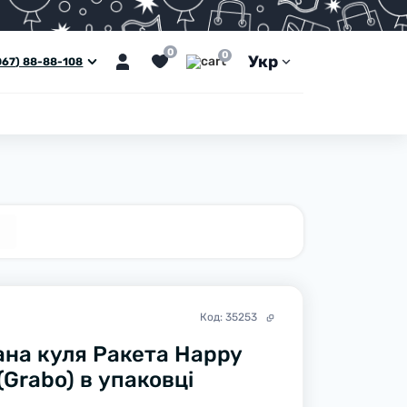
0
0
Укр
067) 88-88-108
Код:
35253
на куля Ракета Happy
(Grabo) в упаковці