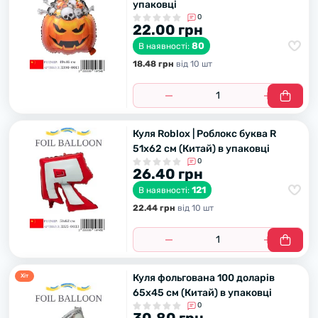
упаковці
0
22.00 грн
80
В наявності:
18.48 грн
вiд 10 шт
Куля Roblox | Роблокс буква R
51х62 см (Китай) в упаковці
0
26.40 грн
121
В наявності:
22.44 грн
вiд 10 шт
Куля фольгована 100 доларів
Хiт
65х45 см (Китай) в упаковці
0