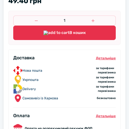
49.40 грн
В кошик
Доставка
Детальнiше
за тарифами
Нова пошта
перевізника
за тарифами
Укрпошта
перевізника
за тарифами
Delivery
перевізника
Самовивіз із Харкова
безкоштовно
Оплата
Детальнiше
Оплата на розрахунковий рахунок ФОП