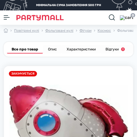
МІНІМАЛЬНА СУМА ЗАМОВЛЕННЯ 500 ГРН
0
Повітряні кулі
Фольговані кулі
Фігури
Космос
Фольгована
Все про товар
Опис
Характеристики
Відгуки
П
0
ЗАКІНЧУЄТЬСЯ