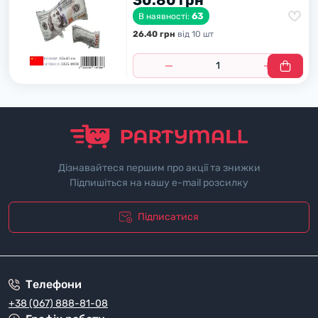
30.80 грн
63
В наявності:
26.40 грн
вiд 10 шт
Дізнавайтеся першим про акції та знижки
Підпишіться на нашу e-mail розсилку
Підписатися
"Полiтика безпеки"
Телефони
+38 (067) 888-81-08