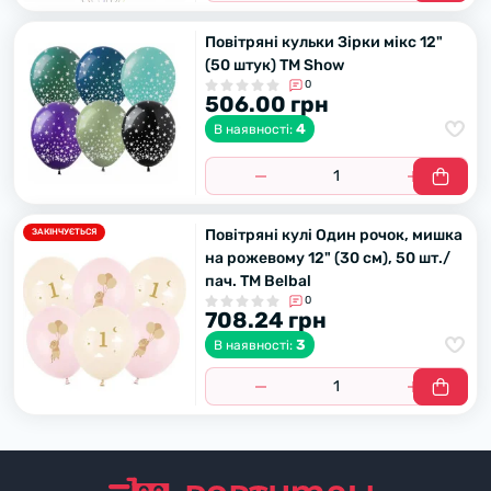
Повітряні кульки Зірки мікс 12"
(50 штук) ТМ Show
0
506.00 грн
4
В наявності:
Повітряні кулі Один рочок, мишка
ЗАКІНЧУЄТЬСЯ
на рожевому 12" (30 см), 50 шт./
пач. TM Belbal
0
708.24 грн
3
В наявності: