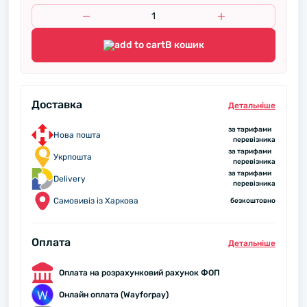
В кошик
Доставка
Детальнiше
за тарифами
Нова пошта
перевізника
за тарифами
Укрпошта
перевізника
за тарифами
Delivery
перевізника
Самовивіз із Харкова
безкоштовно
Оплата
Детальнiше
Оплата на розрахунковий рахунок ФОП
Онлайн оплата (Wayforpay)