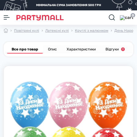
МІНІМАЛЬНА СУМА ЗАМОВЛЕННЯ 500 ГРН
0
Повітряні кулі
Латексні кулі
Круглі з малюнком
День Народ
Все про товар
Опис
Характеристики
Відгуки
П
0