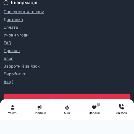
Інформація
Повернення товару
Доставка
Оплата
Умови угоди
FAQ
Про нас
Блог
Зворотній зв’язок
Виробники
Акції
Каталог товарів
0
Увiйти
Новинки
Акції
Обране
Зв'язок
Всі права захищені
PartyMall 2025