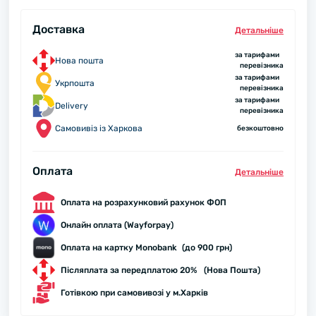
Доставка
Детальнiше
за тарифами
Нова пошта
перевізника
за тарифами
Укрпошта
перевізника
за тарифами
Delivery
перевізника
Самовивіз із Харкова
безкоштовно
Оплата
Детальнiше
Оплата на розрахунковий рахунок ФОП
Онлайн оплата (Wayforpay)
Оплата на картку Monobank (до 900 грн)
Післяплата за передплатою 20% (Нова Пошта)
Готівкою при самовивозі у м.Харків