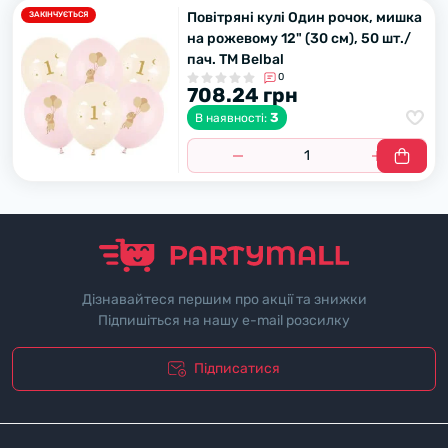
Повітряні кулі Один рочок, мишка
ЗАКІНЧУЄТЬСЯ
на рожевому 12" (30 см), 50 шт./
пач. TM Belbal
0
708.24 грн
3
В наявності:
Дізнавайтеся першим про акції та знижки
Підпишіться на нашу e-mail розсилку
Підписатися
"Полiтика безпеки"