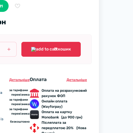
11
рн
В кошик
Оплата
Детальнiше
Детальнiше
за тарифами
Оплата на розрахунковий
та
перевізника
рахунок ФОП
за тарифами
Онлайн оплата
перевізника
(Wayforpay)
за тарифами
Оплата на картку
перевізника
Monobank (до 900 грн)
із
безкоштовно
Післяплата за
передплатою 20% (Нова