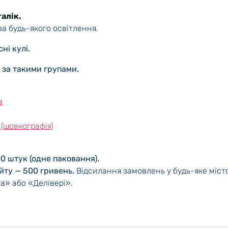
талік.
за будь-якого освітлення.
ні кулі.
і за такими групами.
а
 (шовкографія)
00 штук (одне паковання).
йту — 500 гривень.
Відсилання замовлень у будь-яке міст
а» або «Делівері».