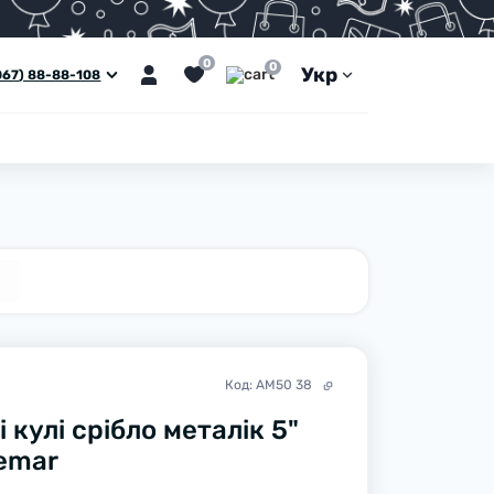
0
0
Укр
067) 88-88-108
Код:
AM50 38
 кулі срібло металік 5"
Gemar