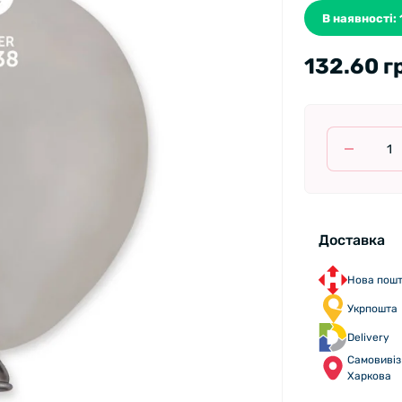
В наявності: 
132.60 г
Доставка
Нова пош
Укрпошта
Delivery
Самовивіз 
Харкова