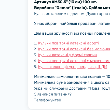
Артикул AМ50,5" (13 см) 100 шт.
Виробник "Gemar" (Італія). Срібло ме
Кулі з металевим відливом. Дуже гарно 
У нас зібрані найбільш продавані латекс
Для вашої зручності всі позиції поділен
Кульки повітряні латексні асорті
Кульки повітряні латексні без малюнк
Кульки латексні у формі тварин
Кульки повітряні латексні з малюнком
Кулі латексні фігурні, сердечка, ШДМ
Мінімальне замовлення цієї позиції — 1
Мінімальна сума замовлення з цього са
України службами доставки «Нова Пошт
З'явилися питання?
Телефонуйте!!