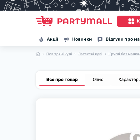
К
Акції
Новинки
Відгуки про м
Повітряні кулі
Латексні кулі
Круглі без малю
Все про товар
Опис
Характер