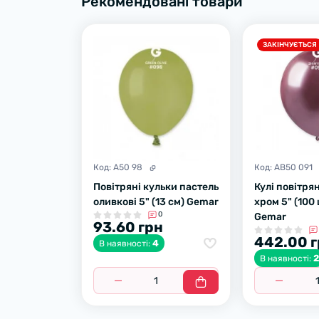
Рекомендовані товари
ЗАКІНЧУЄТЬСЯ
Код:
A50 98
Код:
AB50 091
Повітряні кульки пастель
Кулі повітря
оливкові 5" (13 см) Gemar
хром 5" (100
0
Gemar
93.60 грн
442.00 
4
В наявності:
В наявності: