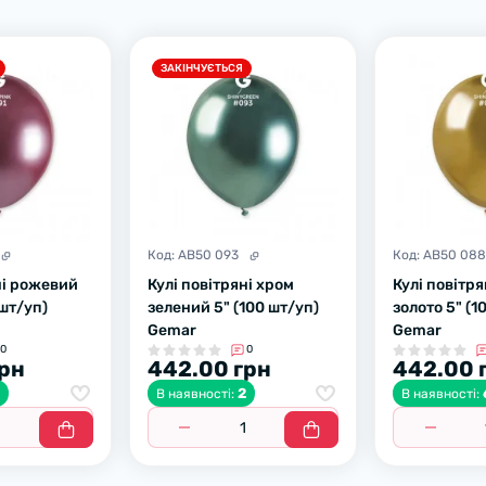
ЗАКІНЧУЄТЬСЯ
Код:
AB50 093
Код:
AB50 08
ні рожевий
Кулі повітряні хром
Кулі повітря
 шт/уп)
зелений 5" (100 шт/уп)
золото 5" (1
Gemar
Gemar
0
0
грн
442.00 грн
442.00 
2
2
В наявності:
В наявності: