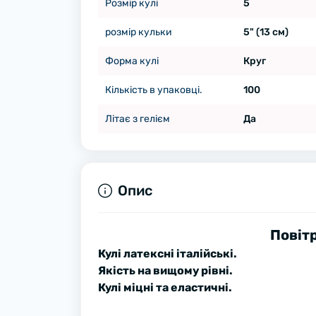
Розмір кулі
5
розмір кульки
5" (13 см)
Форма кулі
Круг
Кількість в упаковці.
100
Літає з гелієм
Да
Опис
Повітр
Кулі латексні італійські.
Якість на вищому рівні.
Кулі міцні та еластичні.