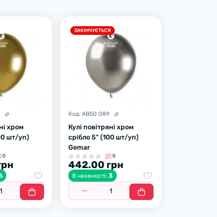
ЗАКІНЧУЄТЬСЯ
8
Код:
AB50 089
ні хром
Кулі повітряні хром
00 шт/уп)
срібло 5" (100 шт/уп)
Gemar
0
0
грн
442.00 грн
6
3
В наявності: