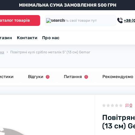
МІНІМАЛЬНА СУМА ЗАМОВЛЕННЯ 500 ГРН
аталог товарів
+38 (
агазин
Контакти
Про нас
нка
Повітряні кулі срібло металік 5" (13 см) Gemar
истики
Відгуки
Питання
Рекомендуємо
0
0
0
Повітряні
(13 см) 