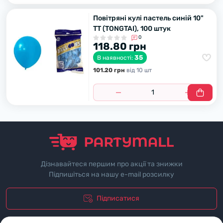
Повітряні кулі пастель синій 10"
TT (TONGTAI), 100 штук
0
118.80 грн
35
В наявності:
101.20 грн
вiд 10 шт
Дізнавайтеся першим про акції та знижки
Підпишіться на нашу e-mail розсилку
Підписатися
"Полiтика безпеки"