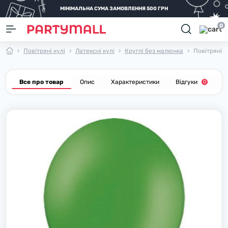
МІНІМАЛЬНА СУМА ЗАМОВЛЕННЯ 500 ГРН
0
Повітряні кулі
Латексні кулі
Круглі без малюнка
Повітряні к
Все про товар
Опис
Характеристики
Відгуки
П
0