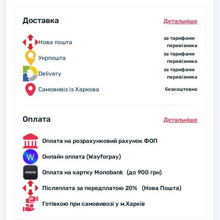
Доставка
Детальнiше
за тарифами
Нова пошта
перевізника
за тарифами
Укрпошта
перевізника
за тарифами
Delivery
перевізника
Самовивіз із Харкова
безкоштовно
Оплата
Детальнiше
Оплата на розрахунковий рахунок ФОП
Онлайн оплата (Wayforpay)
Оплата на картку Monobank (до 900 грн)
Післяплата за передплатою 20% (Нова Пошта)
Готівкою при самовивозі у м.Харків