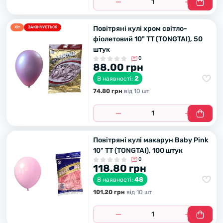
Повітряні кулі хром світло-
Хiт
ЗАКІНЧУЄТЬСЯ
фіолетовий 10" TT (TONGTAI), 50
штук
0
88.00 грн
2
В наявності:
74.80 грн
вiд 10 шт
Повітряні кулі макарун Baby Pink
10" TT (TONGTAI), 100 штук
0
118.80 грн
48
В наявності:
101.20 грн
вiд 10 шт