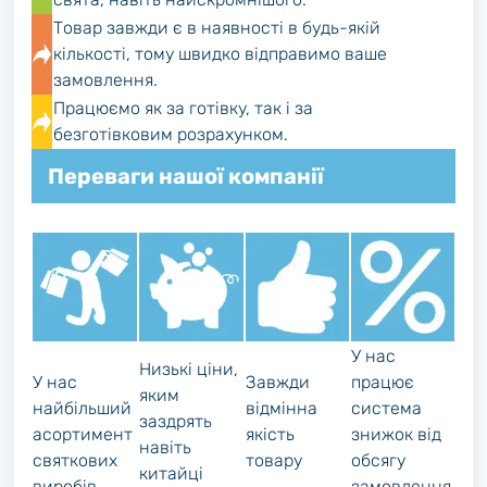
Товар завжди є в наявності в будь-якій
кількості, тому швидко відправимо ваше
замовлення.
Працюємо як за готівку, так і за
безготівковим розрахунком.
Переваги нашої компанії
У нас
Низькі ціни,
У нас
Завжди
працює
яким
найбільший
відмінна
система
заздрять
асортимент
якість
знижок від
навіть
святкових
товару
обсягу
китайці
виробів
замовлення