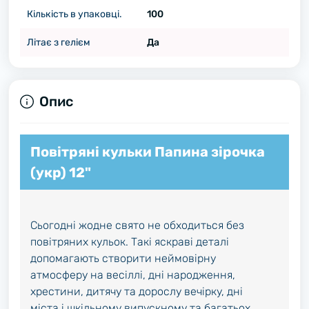
Кількість в упаковці.
100
Літає з гелієм
Да
Опис
Повітряні кульки Папина зірочка
(укр) 12"
Сьогодні жодне свято не обходиться без
повітряних кульок. Такі яскраві деталі
допомагають створити неймовірну
атмосферу на весіллі, дні народження,
хрестини, дитячу та дорослу вечірку, дні
міста і шкільному випускному та багатьох