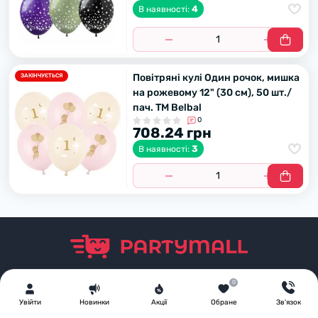
4
В наявності:
Повітряні кулі Один рочок, мишка
ЗАКІНЧУЄТЬСЯ
на рожевому 12" (30 см), 50 шт./
пач. TM Belbal
0
708.24 грн
3
В наявності:
Дізнавайтеся першим про акції та знижки
0
Підпишіться на нашу e-mail розсилку
Увiйти
Новинки
Акції
Обране
Зв'язок