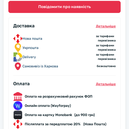
Повідомити про наявність
Доставка
Детальнiше
за тарифами
Нова пошта
перевізника
за тарифами
Укрпошта
перевізника
за тарифами
Delivery
перевізника
Самовивіз із Харкова
безкоштовно
Оплата
Детальнiше
Оплата на розрахунковий рахунок ФОП
Онлайн оплата (Wayforpay)
Оплата на картку Monobank (до 900 грн)
Післяплата за передплатою 20% (Нова Пошта)