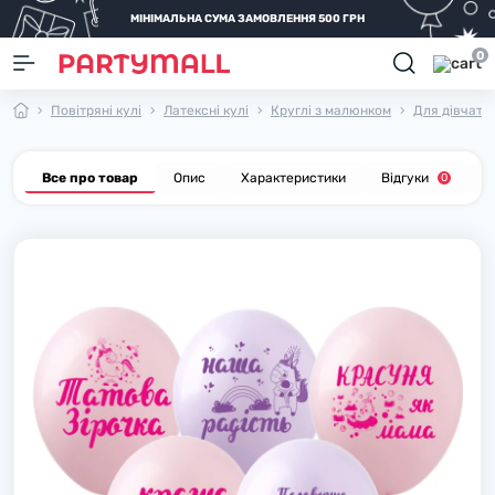
МІНІМАЛЬНА СУМА ЗАМОВЛЕННЯ 500 ГРН
0
Повітряні кулі
Латексні кулі
Круглі з малюнком
Для дівчато
Все про товар
Опис
Характеристики
Відгуки
П
0