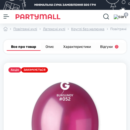
МІНІМАЛЬНА СУМА ЗАМОВЛЕННЯ 500 ГРН
0
Повітряні кулі
Латексні кулі
Круглі без малюнка
Повітряні к
Все про товар
Опис
Характеристики
Відгуки
П
0
Акцiя
ЗАКІНЧУЄТЬСЯ