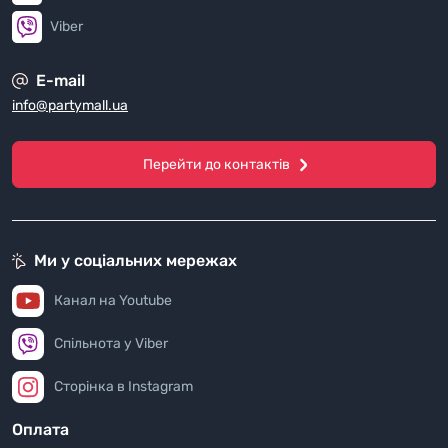
Viber
E-mail
info@partymall.ua
Перейти до контактів
Ми у соціальних мережах
Канал на Youtube
Спільнота у Viber
Сторінка в Instagram
Оплата