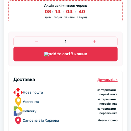
Акція закінчиться через:
08
:
14
:
04
:
40
днів
годин
хвилин
секунд
В кошик
Доставка
Детальнiше
за тарифами
Нова пошта
перевізника
за тарифами
Укрпошта
перевізника
за тарифами
Delivery
перевізника
Самовивіз із Харкова
безкоштовно