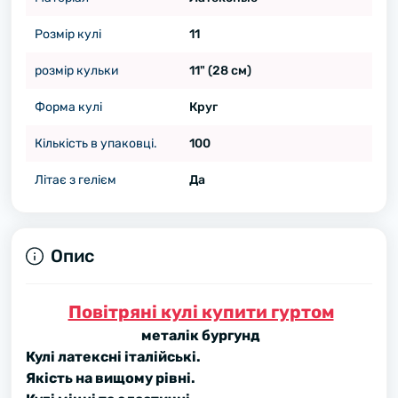
Розмір кулі
11
розмір кульки
11" (28 см)
Форма кулі
Круг
Кількість в упаковці.
100
Літає з гелієм
Да
Опис
Повітряні кулі купити гуртом
металік бургунд
Кулі латексні італійські.
Якість на вищому рівні.