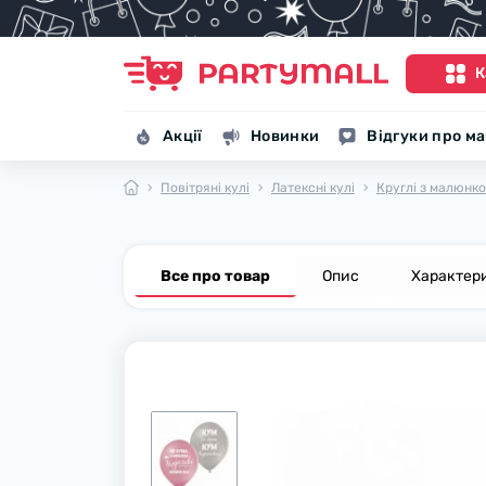
К
Акції
Новинки
Відгуки про м
Повітряні кулі
Латексні кулі
Круглі з малюнк
Все про товар
Опис
Характер