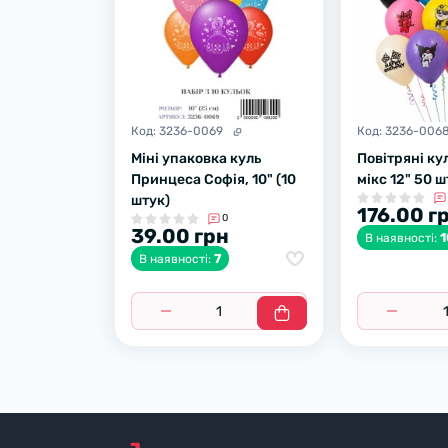
Код:
3236-0069
Код:
3236-006
Міні упаковка куль
Повітряні кул
Принцеса Софія, 10" (10
мікс 12" 50 ш
штук)
176.00 г
0
39.00 грн
1
В наявності:
7
В наявності: