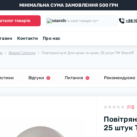
МІНІМАЛЬНА СУМА ЗАМОВЛЕННЯ 500 ГРН
аталог товарів
+38 (
агазин
Контакти
Про нас
ом
Фрази | Цитати
Повітряні кулі Для кума та куми, 25 штук ТМ Sharoff
истики
Відгуки
Питання
Рекомендуємо
0
0
0
Повітрян
25 штук 