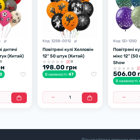
8
Код:
3258-0012
Код:
SD-1250
і дитячі
Повітряні кулі Хелловін
Повітряні к
тук (Китай)
12" 50 штук (Китай)
мікс 12" (50
0
0
Show
рн
198.00 грн
506.00 
0
47
В наявності:
В наявності:
Дізнавайтеся першим про а