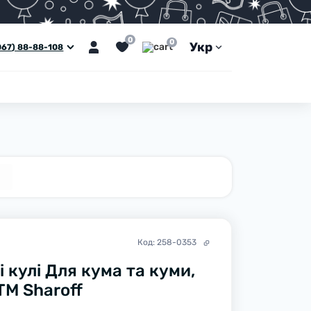
0
0
Укр
067) 88-88-108
Код:
258-0353
і кулі Для кума та куми,
ТМ Sharoff