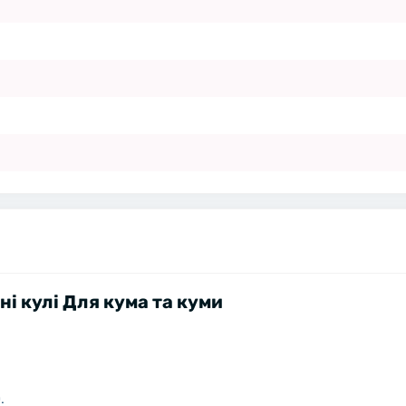
ні кулі Для кума та куми
.