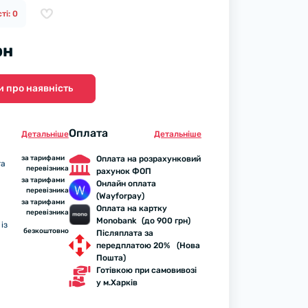
ті: 0
рн
 про наявність
Оплата
Детальнiше
Детальнiше
за тарифами
Оплата на розрахунковий
та
перевізника
рахунок ФОП
за тарифами
Онлайн оплата
перевізника
(Wayforpay)
за тарифами
Оплата на картку
перевізника
Monobank (до 900 грн)
із
безкоштовно
Післяплата за
передплатою 20% (Нова
Пошта)
Готівкою при самовивозі
у м.Харків