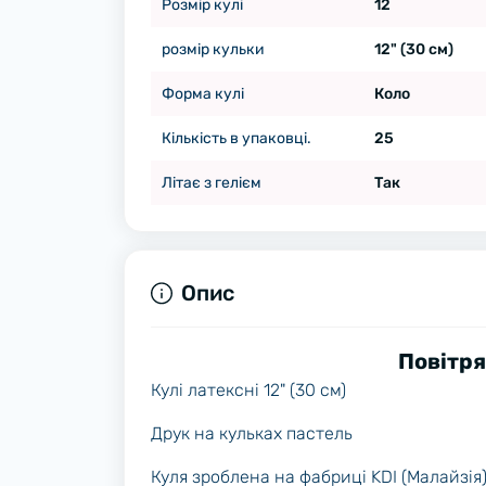
Розмір кулі
12
розмір кульки
12" (30 см)
Форма кулі
Коло
Кількість в упаковці.
25
Літає з гелієм
Так
Опис
Повітря
Кулі латексні 12" (30 см)
Друк на кульках пастель
Куля зроблена на фабриці KDI (Малайзія)