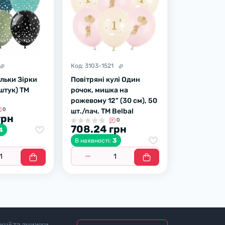
Код:
3103-1521
ульки Зірки
Повітряні кулі Один
 штук) ТМ
рочок, мишка на
рожевому 12" (30 см), 50
0
шт./пач. TM Belbal
грн
0
708.24 грн
4
3
В наявності:
кції та знижки