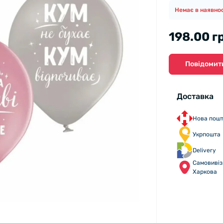
Немає в наявнос
198.00 г
Повідомити
Доставка
Нова пош
Укрпошта
Delivery
Самовивіз 
Харкова