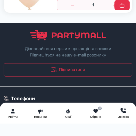
Дізнавайтеся першим про акції та знижки
Підпишіться на нашу e-mail розсилку
Підписатися
"Полiтика безпеки"
Телефони
+38 (067) 888-81-08
0
Графік роботи
Увiйти
Новинки
Акції
Обране
Зв'язок
Пн-Пт: з 09:00 до 17:00
Сб: з 9:00 до 16:00
Нд: Вихідний