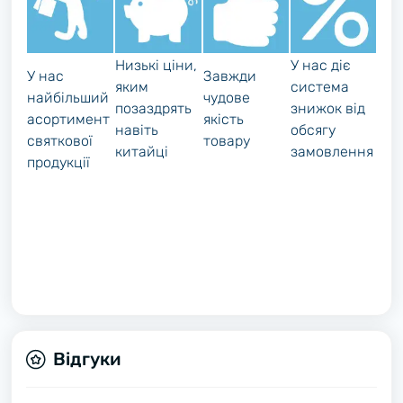
Низькі ціни,
У нас діє
У нас
Завжди
яким
система
найбільший
чудове
позаздрять
знижок від
асортимент
якість
навіть
обсягу
святкової
товару
китайці
замовлення
продукції
Відгуки