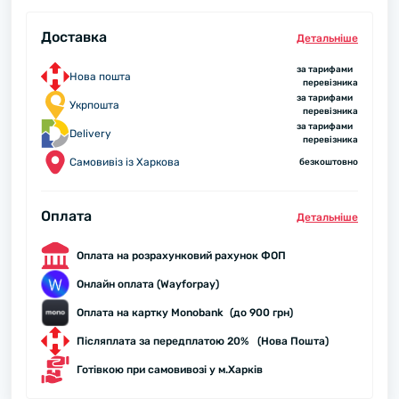
Доставка
Детальнiше
за тарифами
Нова пошта
перевізника
за тарифами
Укрпошта
перевізника
за тарифами
Delivery
перевізника
Самовивіз із Харкова
безкоштовно
Оплата
Детальнiше
Оплата на розрахунковий рахунок ФОП
Онлайн оплата (Wayforpay)
Оплата на картку Monobank (до 900 грн)
Післяплата за передплатою 20% (Нова Пошта)
Готівкою при самовивозі у м.Харків