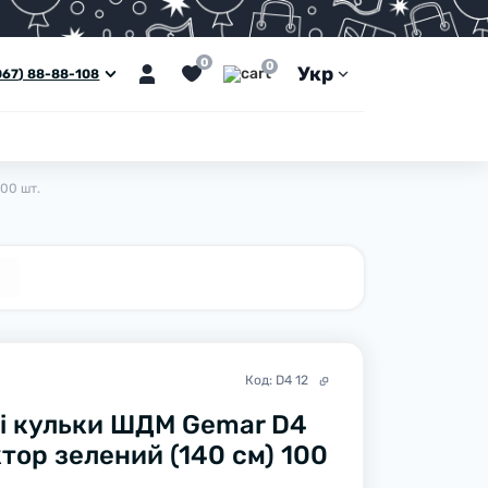
0
0
Укр
067) 88-88-108
00 шт.
Код:
D4 12
і кульки ШДМ Gemar D4
тор зелений (140 см) 100