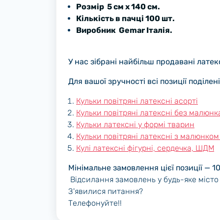
Розмір 5 см х 140 см.
Кількість в пачці 100 шт.
Виробник Gemar Італія.
У нас зібрані найбільш продавані латекс
Для вашої зручності всі позиції поділен
Кульки повітряні латексні асорті
Кульки повітряні латексні без малюнк
Кульки латексні у формі тварин
Кульки повітряні латексні з малюнком
Кулі латексні фігурні, сердечка, ШДМ
Мінімальне замовлення цієї позиції — 1
Відсилання замовлень у будь-яке місто
З'явилися питання?
Телефонуйте!!