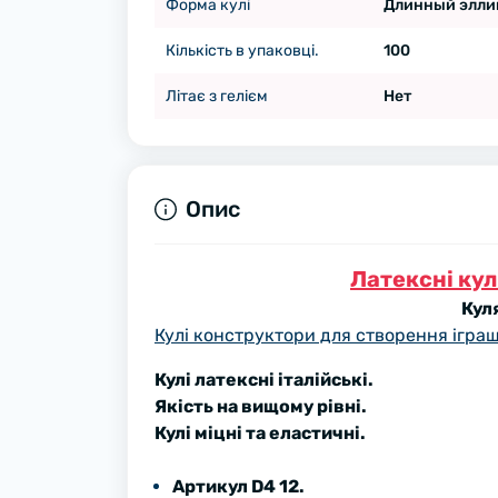
Форма кулі
Длинный эллип
Кількість в упаковці.
100
Літає з гелієм
Нет
Опис
Латексні ку
Кул
Кулі конструктори для створення іграш
Кулі латексні італійські.
Якість на вищому рівні.
Кулі міцні та еластичні.
Артикул D4 12.