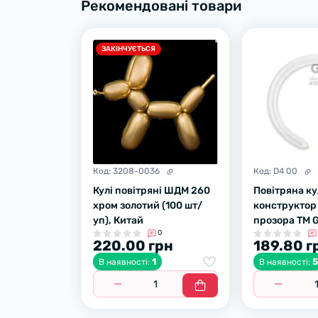
Рекомендовані товари
ЗАКІНЧУЄТЬСЯ
Код:
3208-0036
Код:
D4 00
Кулі повітряні ШДМ 260
Повітряна к
хром золотий (100 шт/
конструкто
уп), Китай
прозора ТМ 
0
220.00 грн
189.80 г
1
В наявності:
В наявності: