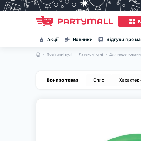
К
Акції
Новинки
Відгуки про м
Повітряні кулі
Латексні кулі
Для моделювання
Все про товар
Опис
Характер