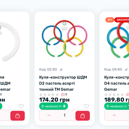
Хiт
ЗАКІНЧ
Код:
D2 80
Код:
D4 80
уля
Куля-конструктор ШДМ
Куля-конст
р ШДМ
D2 пастель асорті
D4 пастель 
Gemar
тонкий ТМ Gemar
Gemar
0
0
рн
174.20 грн
189.80 
5
8
В наявності:
В наявності: