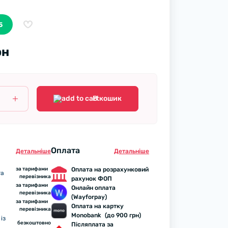
5
рн
В кошик
Оплата
Детальнiше
Детальнiше
за тарифами
Оплата на розрахунковий
та
перевізника
рахунок ФОП
за тарифами
Онлайн оплата
перевізника
(Wayforpay)
за тарифами
Оплата на картку
перевізника
Monobank (до 900 грн)
із
безкоштовно
Післяплата за