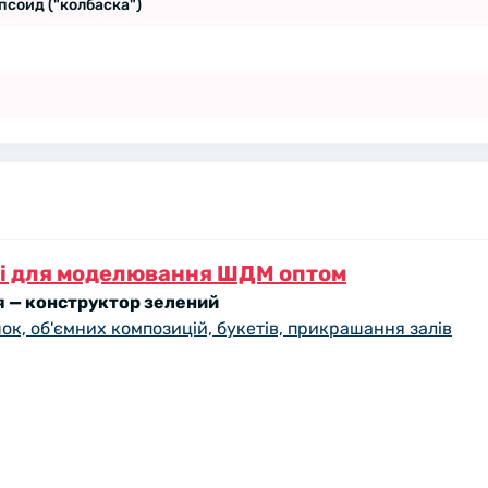
соид ("колбаска")
лі для моделювання ШДМ оптом
я — конструктор зелений
ок, об'ємних композицій, букетів, прикрашання залів