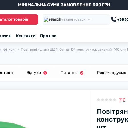
МІНІМАЛЬНА СУМА ЗАМОВЛЕННЯ 500 ГРН
аталог товарів
+38 (
агазин
Контакти
Про нас
, фігурні
Повітряні кульки ШДМ Gemar D4 конструктор зелений (140 см) 1
истики
Відгуки
Питання
Рекомендуємо
0
0
0
Повітрян
конструк
шт.