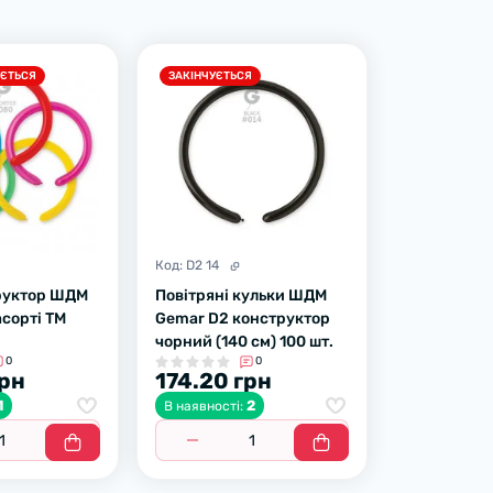
УЄТЬСЯ
ЗАКІНЧУЄТЬСЯ
Код:
D2 14
руктор ШДМ
Повітряні кульки ШДМ
асорті ТМ
Gemar D2 конструктор
чорний (140 см) 100 шт.
0
0
грн
174.20 грн
1
2
В наявності: