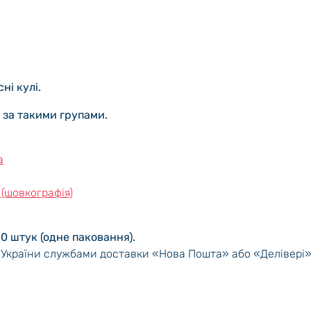
ні кулі.
і за такими групами.
а
 (шовкографія)
00 штук (одне паковання).
 України службами доставки «Нова Пошта» або «Делівері»