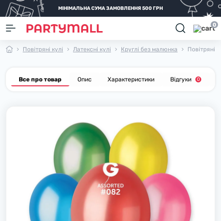
МІНІМАЛЬНА СУМА ЗАМОВЛЕННЯ 500 ГРН
0
Повітряні кулі
Латексні кулі
Круглі без малюнка
Повітряні к
Все про товар
Опис
Характеристики
Відгуки
П
0