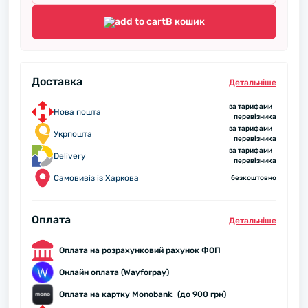
В кошик
Доставка
Детальнiше
за тарифами
Нова пошта
перевізника
за тарифами
Укрпошта
перевізника
за тарифами
Delivery
перевізника
Самовивіз із Харкова
безкоштовно
Оплата
Детальнiше
Оплата на розрахунковий рахунок ФОП
Онлайн оплата (Wayforpay)
Оплата на картку Monobank (до 900 грн)