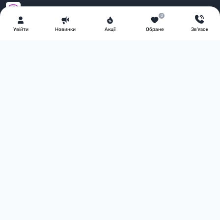
Viber
0
Увiйти
Новинки
Акції
Обране
Зв'язок
E-mail
info@partymall.ua
Перейти до контактів
Ми у соціальних мережах
Канал на Youtube
Спільнота у Viber
Сторінка в Instagram
Оплата