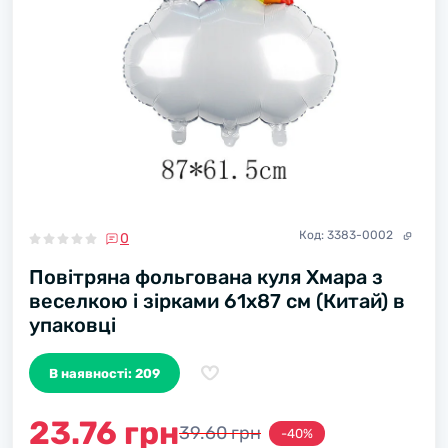
Код:
3383-0002
0
Повітряна фольгована куля Хмара з
веселкою і зірками 61х87 см (Китай) в
упаковці
В наявності: 209
23.76 грн
39.60 грн
-40%