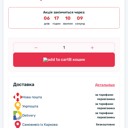
Акція закінчиться через:
06
:
17
:
10
:
08
днів
годин
хвилин
секунд
В кошик
Доставка
Детальнiше
за тарифами
Нова пошта
перевізника
за тарифами
Укрпошта
перевізника
за тарифами
Delivery
перевізника
Самовивіз із Харкова
безкоштовно