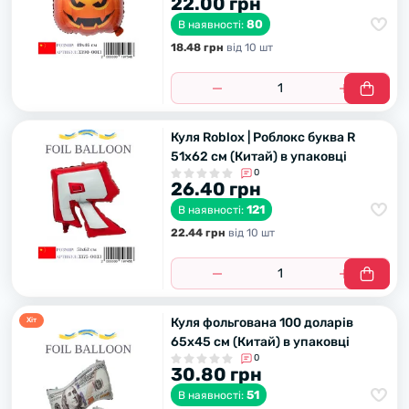
22.00 грн
80
В наявності:
18.48 грн
вiд 10 шт
Куля Roblox | Роблокс буква R
51х62 см (Китай) в упаковці
0
26.40 грн
121
В наявності:
22.44 грн
вiд 10 шт
Куля фольгована 100 доларів
Хiт
65х45 см (Китай) в упаковці
0
30.80 грн
51
В наявності: