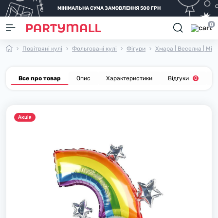
МІНІМАЛЬНА СУМА ЗАМОВЛЕННЯ 500 ГРН
0
Повітряні кулі
Фольговані кулі
Фігури
Хмара | Веселка | Міс
Все про товар
Опис
Характеристики
Відгуки
П
0
Акцiя