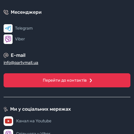
Месенджери
Telegram
Viber
E-mail
info@partymall.ua
Перейти до контактів
Ми у соціальних мережах
Канал на Youtube
Спільнота у Viber