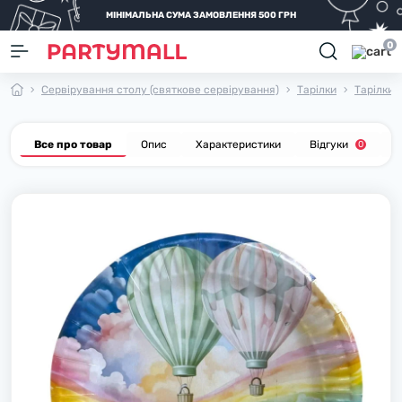
МІНІМАЛЬНА СУМА ЗАМОВЛЕННЯ 500 ГРН
0
Сервірування столу (святкове сервірування)
Тарілки
Тарілки 
Все про товар
Опис
Характеристики
Відгуки
П
0