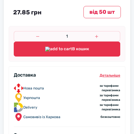
27.85 грн
вiд 50 шт
В кошик
Доставка
Детальнiше
за тарифами
Нова пошта
перевізника
за тарифами
Укрпошта
перевізника
за тарифами
Delivery
перевізника
Самовивіз із Харкова
безкоштовно