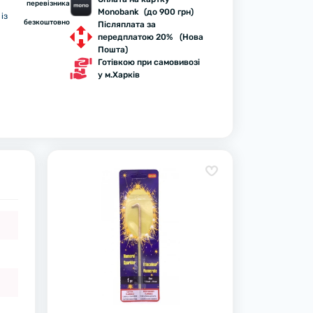
перевізника
Monobank (до 900 грн)
із
безкоштовно
Післяплата за
передплатою 20% (Нова
Пошта)
Готівкою при самовивозі
у м.Харків