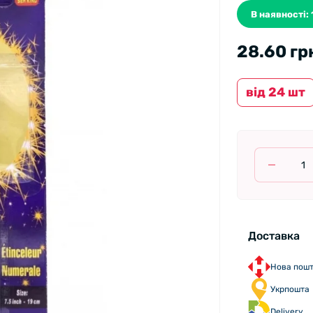
В наявності: 
28.60 гр
вiд 24 шт
Доставка
Нова пош
Укрпошта
Delivery