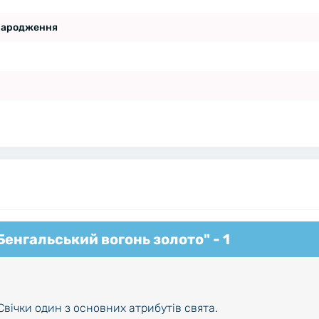
народження
Бенгальський вогонь золото" - 1
Свічки один з основних атрибутів свята.