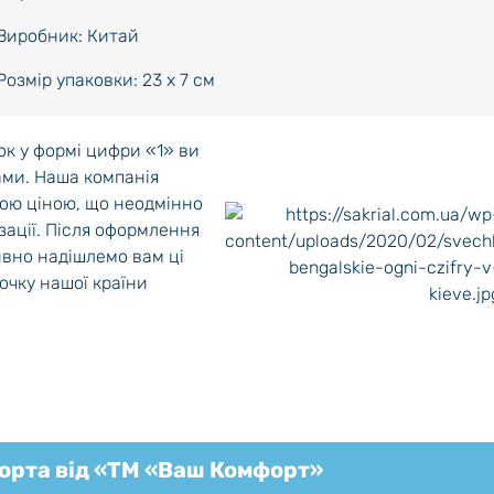
Виробник: Китай
Розмір упаковки: 23 х 7 см
ок у формі цифри «1» ви
ами. Наша компанія
ною ціною, що неодмінно
зації. Після оформлення
вно надішлемо вам ці
точку нашої країни
торта від «ТМ «Ваш Комфорт»