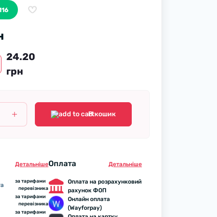
116
н
24.20
грн
В кошик
Оплата
Детальнiше
Детальнiше
за тарифами
Оплата на розрахунковий
та
перевізника
рахунок ФОП
за тарифами
Онлайн оплата
перевізника
(Wayforpay)
за тарифами
Оплата на картку