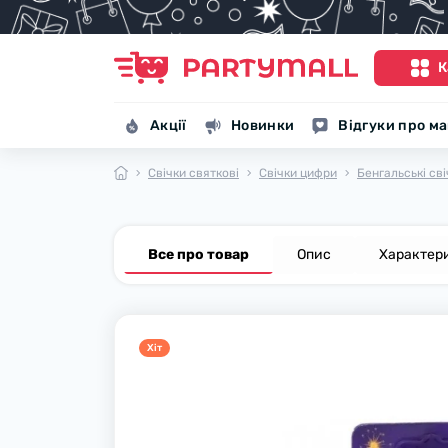
К
Акції
Новинки
Відгуки про м
Свічки святкові
Свічки цифри
Бенгальські св
Все про товар
Опис
Характер
Хiт