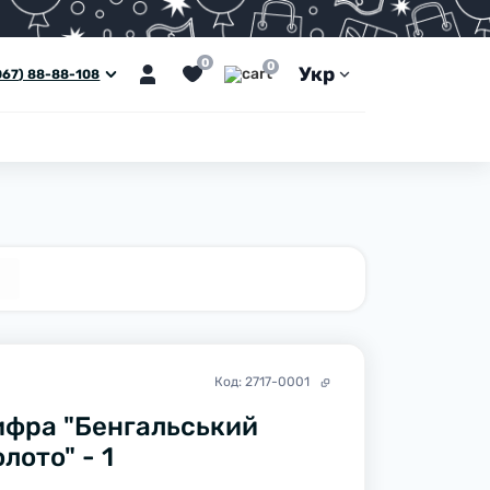
0
0
Укр
067) 88-88-108
Код:
2717-0001
ифра "Бенгальський
лото" - 1