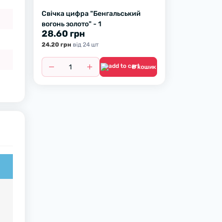
Свічка цифра "Бенгальський
вогонь золото" - 1
28.60 грн
24.20 грн
вiд 24 шт
В кошик