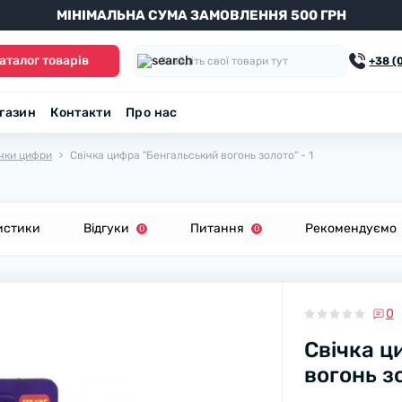
МІНІМАЛЬНА СУМА ЗАМОВЛЕННЯ 500 ГРН
аталог товарів
+38 (
агазин
Контакти
Про нас
ічки цифри
Свічка цифра "Бенгальський вогонь золото" - 1
истики
Відгуки
Питання
Рекомендуємо
0
0
0
Свічка ц
вогонь зо