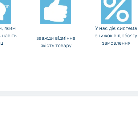
и, яким
У нас діє система
 навіть
знижок від обсягу
завжди відмінна
ці
замовлення
якість товару