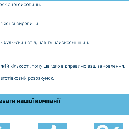
коякісної сировини.
оякісної сировини.
ть будь-який стіл, навіть найскромніший.
-якій кількості, тому швидко відправимо ваш замовлення.
езготівковий розрахунок.
ваги нашої компанії