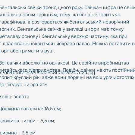
Бенгальські свічки тренд цього року. Свічка-цифра це свіч
унікальна своїм горінням, тому що вона не горить як
парафінова, а розгорається як бенгальський новорічний
вогник. Бенгальська свічка у вигляді цифри має тонку
металеву основу і бенгальську верхню частину, яка при
підпалюванні іскриться і яскраво палає. Можна вставити в
торт або тримати в руці.
Всі свічки абсолютно однакові. Це серійне виробництво
китайського підприємства. Подібні свічки мають постійни
попит круглий рік, адже вони доречні на всіх урочистостях
де фігурує цифра «1».
Колір: золото
Довжина загальна: 16,5 см;
довжина цифри - 6,5 см;
ширина - 3,5 см