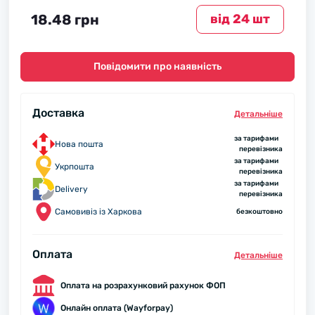
18.48 грн
вiд 24 шт
Повідомити про наявність
Доставка
Детальнiше
за тарифами
Нова пошта
перевізника
за тарифами
Укрпошта
перевізника
за тарифами
Delivery
перевізника
Самовивіз із Харкова
безкоштовно
Оплата
Детальнiше
Оплата на розрахунковий рахунок ФОП
Онлайн оплата (Wayforpay)