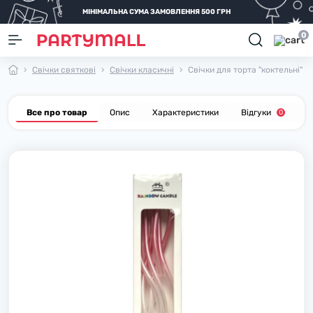
МІНІМАЛЬНА СУМА ЗАМОВЛЕННЯ 500 ГРН
0
Свічки святкові
Свічки класичні
Свічки для торта "коктельні" г
Все про товар
Опис
Характеристики
Відгуки
П
0