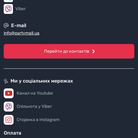
Viber
E-mail
info@partymall.ua
Перейти до контактів
Ми у соціальних мережах
Канал на Youtube
Спільнота у Viber
Сторінка в Instagram
Оплата