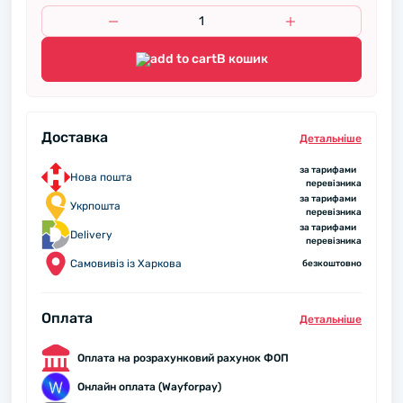
В кошик
Доставка
Детальнiше
за тарифами
Нова пошта
перевізника
за тарифами
Укрпошта
перевізника
за тарифами
Delivery
перевізника
Самовивіз із Харкова
безкоштовно
Оплата
Детальнiше
Оплата на розрахунковий рахунок ФОП
Онлайн оплата (Wayforpay)