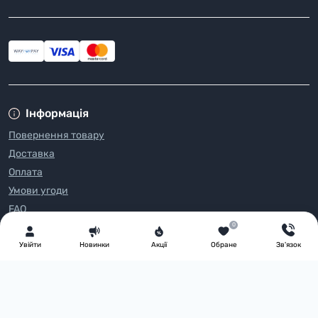
Інформація
Повернення товару
Доставка
Оплата
Умови угоди
FAQ
0
Про нас
Блог
Увiйти
Новинки
Акції
Обране
Зв'язок
Зворотній зв’язок
Виробники
Акції