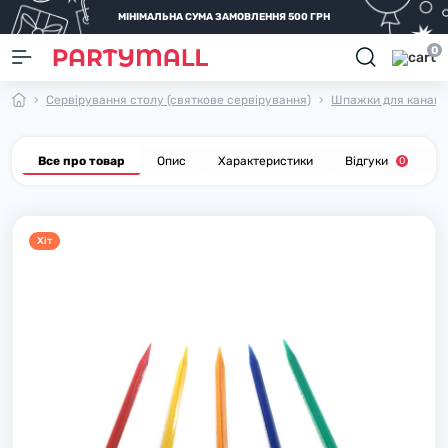
МІНІМАЛЬНА СУМА ЗАМОВЛЕННЯ 500 ГРН
0
Сервірування столу (святкове сервірування)
Шпажки для канапе
Все про товар
Опис
Характеристики
Відгуки
П
0
Хiт