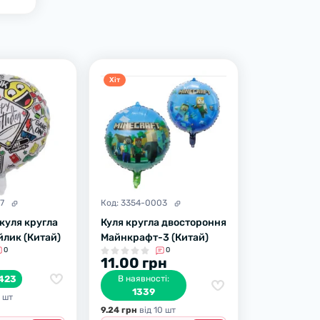
Хiт
7
Код:
3354-0003
куля кругла
Куля кругла двостороння
йлик (Китай)
Майнкрафт-3 (Китай)
0
0
н
11.00 грн
423
В наявності:
1339
0 шт
9.24 грн
вiд 10 шт