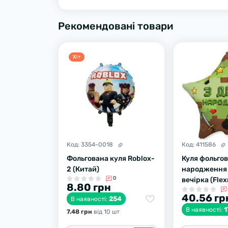
Рекомендовані товари
Хiт
Код:
3354-0018
Код:
411586
Фольгована куля Roblox-
Куля фольго
2 (Китай)
народження 
0
вечірка (Fle
8.80 грн
40.56 гр
254
В наявності:
1
В наявності:
7.48 грн
вiд 10 шт