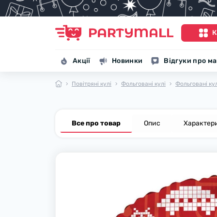
К
Акції
Новинки
Відгуки про м
Повітряні кулі
Фольговані кулі
Фольговані ку
Все про товар
Опис
Характер