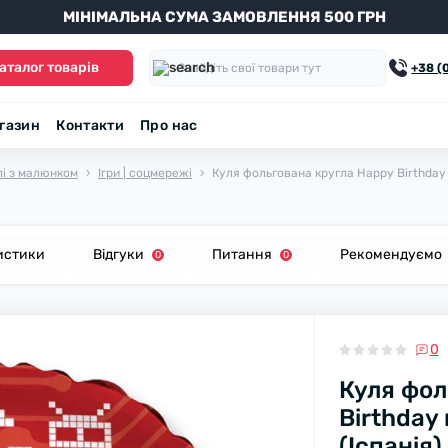
МІНІМАЛЬНА СУМА ЗАМОВЛЕННЯ 500 ГРН
аталог товарів
+38 (
агазин
Контакти
Про нас
лі з малюнком
Ігри | соцмережі
Куля фольгована кругла Happy Birthday 
истики
Відгуки
Питання
Рекомендуємо
0
0
0
Куля фол
Birthday
(Іспанія)