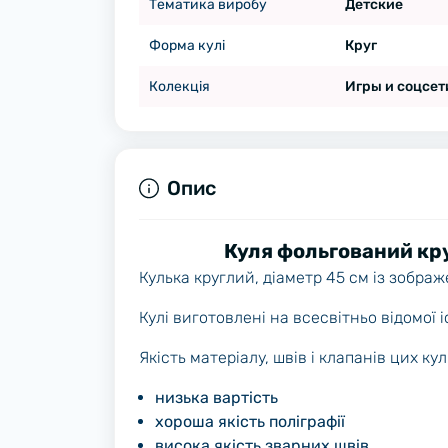
Тематика виробу
Детские
Форма кулі
Круг
Колекція
Игры и соцсет
Опис
Куля фольгований кру
Кулька круглий, діаметр 45 см із зобра
Кулі виготовлені на всесвітньо відомої 
Якість матеріалу, швів і клапанів цих к
низька вартість
хороша якість поліграфії
висока якість зварних швів.