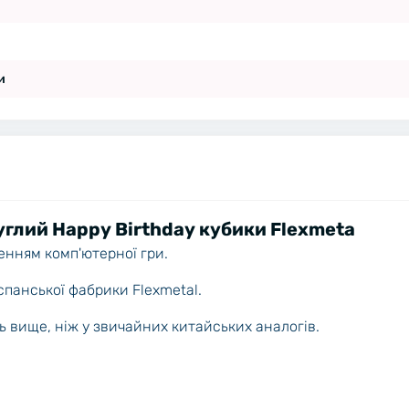
и
глий Happy Birthday кубики Flexmeta
женням комп'ютерної гри.
іспанської фабрики Flexmetal.
уль вище, ніж у звичайних китайських аналогів.