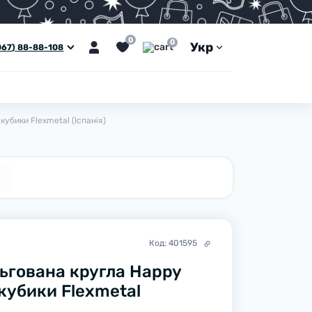
0
0
Укр
067) 88-88-108
кубики Flexmetal (Іспанія)
Код:
401595
ьгована кругла Happy
 кубики Flexmetal