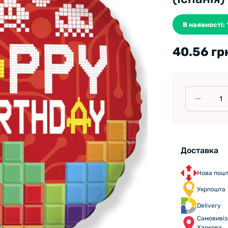
В наявності: 
40.56 гр
Доставка
Нова пош
Укрпошта
Delivery
Самовивіз 
Харкова