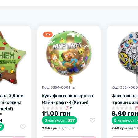
Хiт
Код:
3354-0001
Код:
3354-000
вана З Днем
Куля фольгована кругла
Фольгована 
піксельна
Майнкрафт-4 (Китай)
Ігровий сма
0
xmetal)
11.00 грн
8.80 гр
0
н
557
В наявності:
В наявності:
7
9.24 грн
вiд 10 шт
7.48 грн
вiд 1