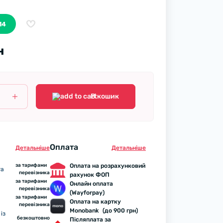
14
н
В кошик
Оплата
Детальнiше
Детальнiше
за тарифами
Оплата на розрахунковий
та
перевізника
рахунок ФОП
за тарифами
Онлайн оплата
перевізника
(Wayforpay)
за тарифами
Оплата на картку
перевізника
Monobank (до 900 грн)
із
безкоштовно
Післяплата за