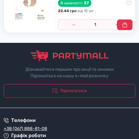
37
В наявності:
22.44 грн
вiд 10 шт
Дізнавайтеся першим про акції та знижки
Підпишіться на нашу e-mail розсилку
Підписатися
"Полiтика безпеки"
Телефони
+38 (067) 888-81-08
Графік роботи