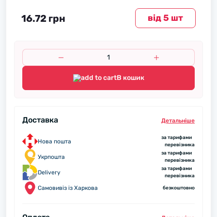
16.72 грн
вiд 5 шт
В кошик
Доставка
Детальнiше
за тарифами
Нова пошта
перевізника
за тарифами
Укрпошта
перевізника
за тарифами
Delivery
перевізника
Самовивіз із Харкова
безкоштовно