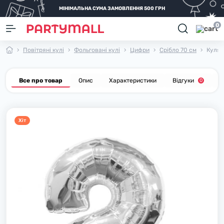
МІНІМАЛЬНА СУМА ЗАМОВЛЕННЯ 500 ГРН
0
Повітряні кулі
Фольговані кулі
Цифри
Срібло 70 см
Куля 
Все про товар
Опис
Характеристики
Відгуки
П
0
Хiт