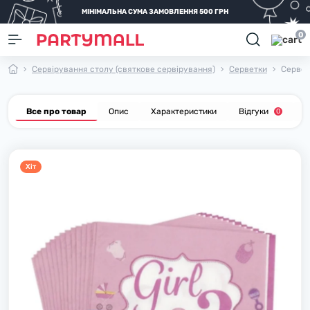
МІНІМАЛЬНА СУМА ЗАМОВЛЕННЯ 500 ГРН
0
Сервірування столу (святкове сервірування)
Серветки
Сервет
Все про товар
Опис
Характеристики
Відгуки
П
0
Хiт