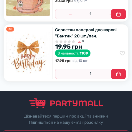
30.36 грн
вiд 5 шт
Серветки паперові двошарові
Хiт
"Бантик" 20 шт./пач.
0
19.95 грн
1109
В наявності:
17.95 грн
вiд 10 шт
Дізнавайтеся першим про акції та знижки
Підпишіться на нашу e-mail розсилку