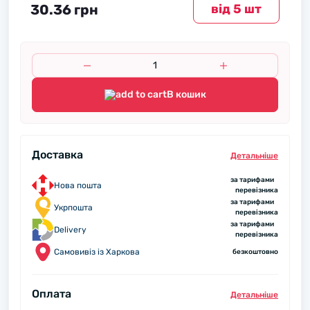
30.36 грн
вiд 5 шт
В кошик
Доставка
Детальнiше
за тарифами
Нова пошта
перевізника
за тарифами
Укрпошта
перевізника
за тарифами
Delivery
перевізника
Самовивіз із Харкова
безкоштовно
Оплата
Детальнiше