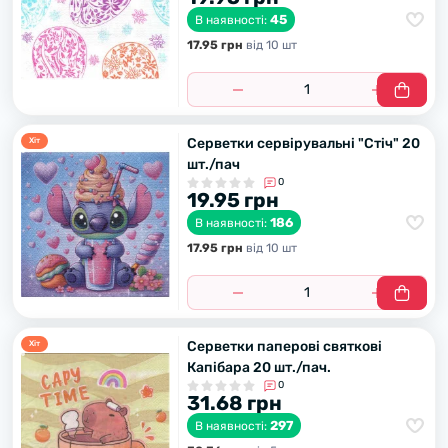
45
В наявності:
17.95 грн
вiд 10 шт
Серветки сервірувальні "Стіч" 20
Хiт
шт./пач
0
19.95 грн
186
В наявності:
17.95 грн
вiд 10 шт
Серветки паперові святкові
Хiт
Капібара 20 шт./пач.
0
31.68 грн
297
В наявності: