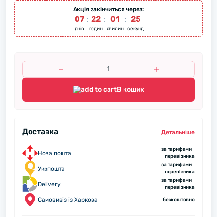
Акція закінчиться через:
07
:
22
:
01
:
25
днів
годин
хвилин
секунд
В кошик
Доставка
Детальнiше
за тарифами
Нова пошта
перевізника
за тарифами
Укрпошта
перевізника
за тарифами
Delivery
перевізника
Самовивіз із Харкова
безкоштовно