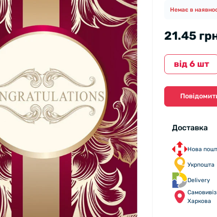
Немає в наявнос
21.45 гр
вiд 6 шт
Повідомити
Доставка
Нова пош
Укрпошта
Delivery
Самовивіз 
Харкова