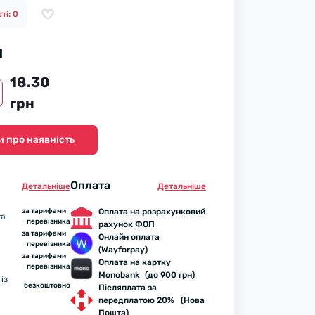
ті: 0
н
18.30
грн
 про наявність
Оплата
Детальнiше
Детальнiше
за тарифами
Оплата на розрахунковий
та
перевізника
рахунок ФОП
за тарифами
Онлайн оплата
перевізника
(Wayforpay)
за тарифами
Оплата на картку
перевізника
Monobank (до 900 грн)
із
безкоштовно
Післяплата за
передплатою 20% (Нова
Пошта)