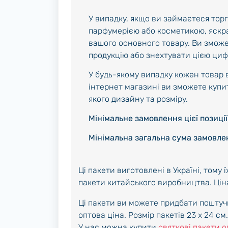
У випадку, якщо ви займаєтеся тор
парфумерією або косметикою, яскра
вашого основного товару. Ви зможе
продукцію або знехтувати цією циф
У будь-якому випадку кожен товар в
інтернет магазині ви зможете купи
якого дизайну та розміру.
Мінімальне замовлення цієї позиції 
Мінімальна загальна сума замовлен
Ці пакети виготовлені в Україні, тому ї
пакети китайського виробництва. Ціна
Ці пакети ви можете придбати поштучн
оптова ціна. Розмір пакетів 23 х 24 см.
У нас можна купити
святкові пакети 