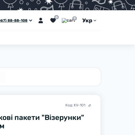
0
0
Укр
067) 88-88-108
Код:
KV-101
ові пакети "Візерунки"
см