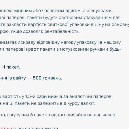
гівлею жіночим або чоловічим одягом, аксесуарами,
ві паперові пакети будуть святковим упакуванням для
те закласти вартість святкової упаковки в ціну на основн
рою, якщо дозволяє рентабельність.
имагає яскраву відповідну нагоду упаковку і в нашому
ти паперові крафт пакети з мотузковими ручками будь-
–1 пакет.
ня із сайту ― 500 гривень.
х вартість у 1,5-2 рази нижча за аналогічні паперові
 на ці пакети не залежить від курсу валют.
о, а купуючи 6 пакетів одного дизайну на вас чекає
оптом
на всі випадки життя