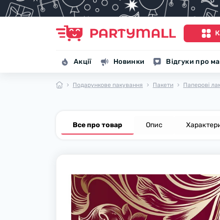
К
Акції
Новинки
Відгуки про м
Подарункове пакування
Пакети
Паперові ла
Все про товар
Опис
Характер