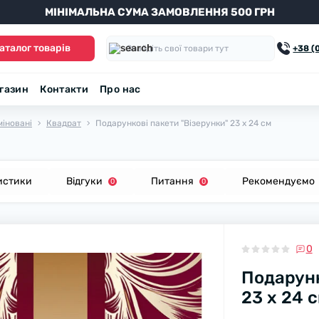
МІНІМАЛЬНА СУМА ЗАМОВЛЕННЯ 500 ГРН
аталог товарів
+38 (
агазин
Контакти
Про нас
міновані
Квадрат
Подарункові пакети "Візерунки" 23 х 24 см
истики
Відгуки
Питання
Рекомендуємо
0
0
0
Подарунк
23 х 24 