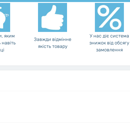
и, яким
У нас діє система
Завжди відмінне
 навіть
знижок від обсягу
якість товару
ці
замовлення