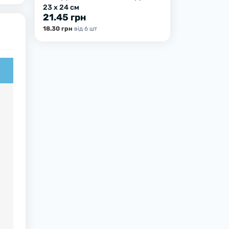
23 х 24 см
21.45 грн
18.30 грн
вiд 6 шт