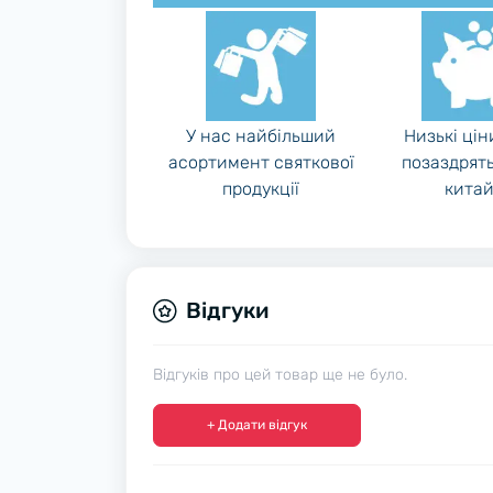
У нас найбільший
Низькі цін
асортимент
святкової
позаздрять
продукції
китай
Відгуки
Відгуків про цей товар ще не було.
+ Додати відгук