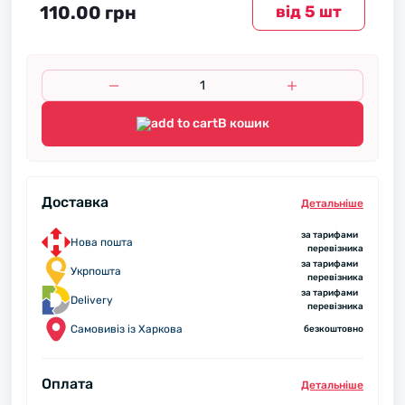
110.00 грн
вiд 5 шт
В кошик
Доставка
Детальнiше
за тарифами
Нова пошта
перевізника
за тарифами
Укрпошта
перевізника
за тарифами
Delivery
перевізника
Самовивіз із Харкова
безкоштовно
Оплата
Детальнiше