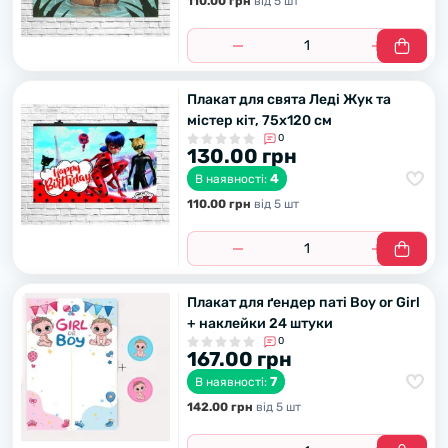
110.00 грн
вiд 5 шт
Плакат для свята Леді Жyк та
містер кіт, 75х120 см
0
130.00 грн
4
В наявності:
110.00 грн
вiд 5 шт
Плакат для ґендер паті Boy or Girl
+ наклейки 24 штуки
0
167.00 грн
7
В наявності:
142.00 грн
вiд 5 шт