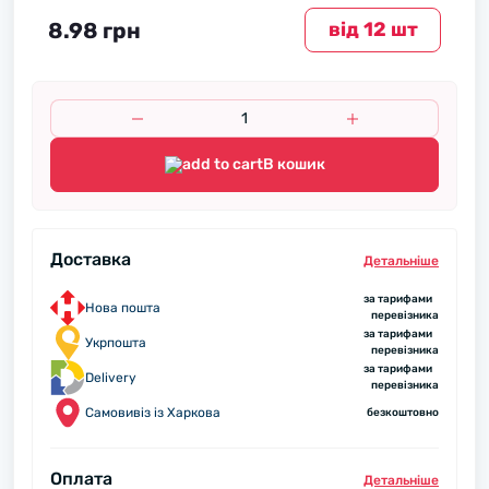
8.98 грн
вiд 12 шт
В кошик
Доставка
Детальнiше
за тарифами
Нова пошта
перевізника
за тарифами
Укрпошта
перевізника
за тарифами
Delivery
перевізника
Самовивіз із Харкова
безкоштовно
Оплата
Детальнiше