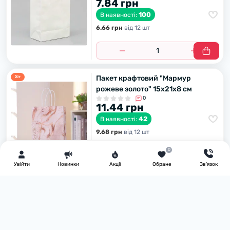
7.84 грн
100
В наявності:
6.66 грн
вiд 12 шт
Пакет крафтовий "Мармур
Хiт
рожеве золото" 15х21х8 см
0
11.44 грн
42
В наявності:
9.68 грн
вiд 12 шт
0
Увiйти
Новинки
Акції
Обране
Зв'язок
Пакет крафтовий білий "Happy
Хiт
Birthday" 15х21х8 см
0
11.44 грн
327
В наявності: