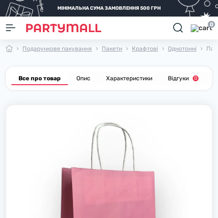
МІНІМАЛЬНА СУМА ЗАМОВЛЕННЯ 500 ГРН
0
Подарункове пакування
Пакети
Крафтові
Однотонні
Пак
Все про товар
Опис
Характеристики
Відгуки
П
0