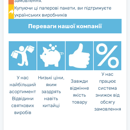
замовлення.
Купуючи ці паперові пакети, ви підтримуєте
українських виробників
Переваги нашої компанії
У нас
У нас
Низькі ціни,
Завжди
працює
найбільший
яким
відмінне
система
асортимент
заздрять
якість
знижок від
Відвідини
навіть
товару
обсягу
святкових
китайці
замовлення
виробів