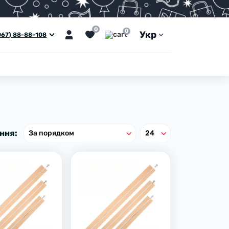
0
0
Укр
067) 88-88-108
ння: