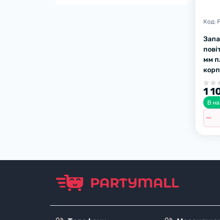
Код:
Запа
пові
мм п
корп
1 1
В на