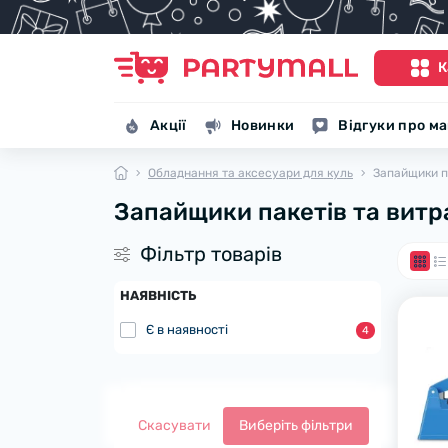
К
Акції
Новинки
Відгуки про м
Обладнання та аксесуари для куль
Запайщики па
Запайщики пакетів та витр
Фiльтр товарiв
НАЯВНІСТЬ
Є в наявності
4
Скасувати
Виберіть фільтри