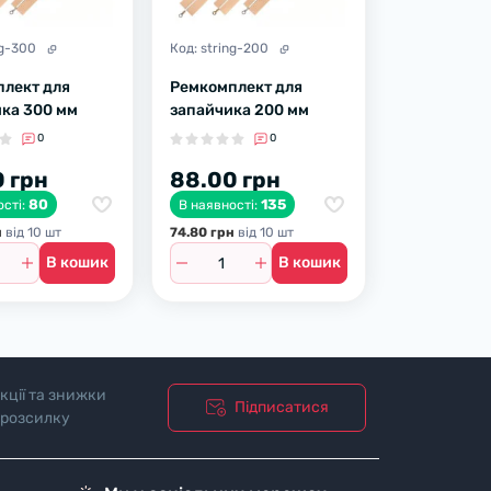
ng-300
Код:
string-200
лект для
Ремкомплект для
ка 300 мм
запайчика 200 мм
0
0
 грн
88.00 грн
80
135
ості:
В наявності:
н
вiд 10 шт
74.80 грн
вiд 10 шт
В кошик
В кошик
кції та знижки
Підписатися
 розсилку