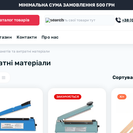
МІНІМАЛЬНА СУМА ЗАМОВЛЕННЯ 500 ГРН
аталог товарів
+38 (
агазин
Контакти
Про нас
кетів та витратні матеріали
атні матеріали
Сортува
ЗАКІНЧУЄТЬСЯ
Хiт