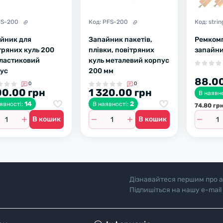
FS-200
Код:
PFS-200
Код:
stri
йник для
Запайник пакетів,
Ремкомп
тряних куль 200
плівки, повітряних
запайни
ластиковий
куль металевий корпус
ус
200 мм
88.00
0
0
00.00 грн
1 320.00 грн
В наявн
14
2
явності:
В наявності:
74.80 гр
В кошик
В кошик
Дізнавайтеся першим про а
Підпишіться на нашу e-mail
"Полiтика безпеки"