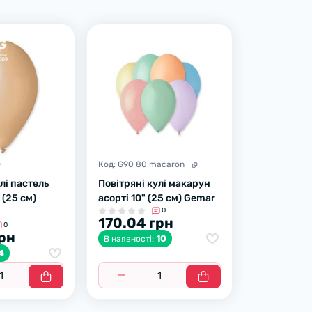
Код:
G90 80 macaron
лі пастель
Повітряні кулі макарун
 (25 см)
асорті 10" (25 см) Gemar
0
170.04 грн
0
грн
10
В наявності:
4