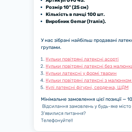
Артикул G90 45.
Розмір 10" (25 см)
Кількість в пачці 100 шт.
Виробник Gemar (Італія).
У нас зібрані найбільш продавані латекс
групами.
Кульки повітряні латексні асорті
Кульки повітряні латексні без малюнк
Кульки латексні у формі тварин
Кульки повітряні латексні з малюнком
Кулі латексні фігурні, сердечка, ШДМ
Мінімальне замовлення цієї позиції — 1
Відсилання замовлень у будь-яке місто
З'явилися питання?
Телефонуйте!!