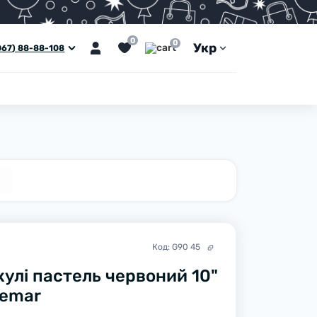
0
0
Укр
067) 88-88-108
Код:
G90 45
кулі пастель червоний 10"
Gemar