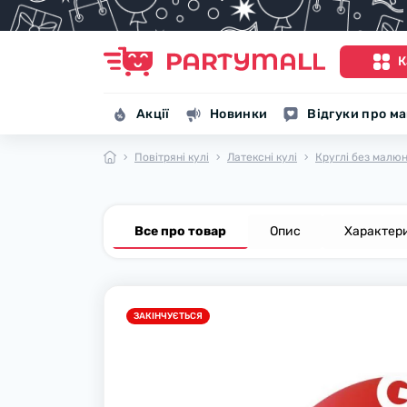
К
Акції
Новинки
Відгуки про м
Повітряні кулі
Латексні кулі
Круглі без малю
Все про товар
Опис
Характер
ЗАКІНЧУЄТЬСЯ