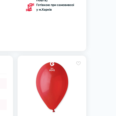
Пошта)
Готівкою при самовивозі
у м.Харків