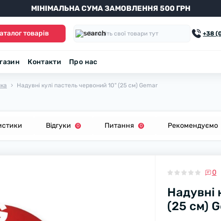
МІНІМАЛЬНА СУМА ЗАМОВЛЕННЯ 500 ГРН
аталог товарів
+38 (
агазин
Контакти
Про нас
нка
Надувні кулі пастель червоний 10" (25 см) Gemar
истики
Відгуки
Питання
Рекомендуємо
0
0
0
Надувні 
(25 см) 