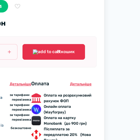
3
рн
В кошик
Оплата
Детальнiше
Детальнiше
за тарифами
Оплата на розрахунковий
та
перевізника
рахунок ФОП
за тарифами
Онлайн оплата
перевізника
(Wayforpay)
за тарифами
Оплата на картку
перевізника
Monobank (до 900 грн)
із
безкоштовно
Післяплата за
передплатою 20% (Нова