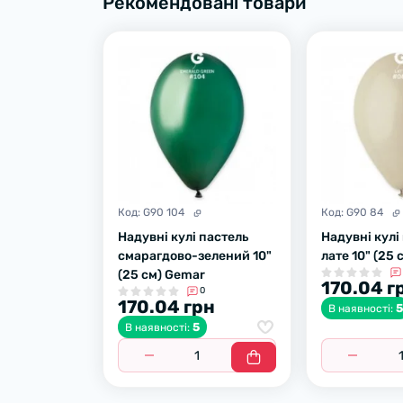
Рекомендовані товари
Код:
G90 104
Код:
G90 84
Надувні кулі пастель
Надувні кулі
смарагдово-зелений 10"
лате 10" (25
(25 см) Gemar
170.04 г
0
170.04 грн
В наявності:
5
В наявності: