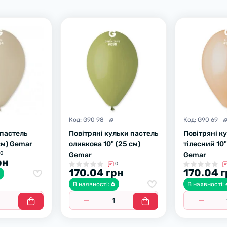
Код:
G90 98
Код:
G90 69
 пастель
Повітряні кульки пастель
Повітряні ку
 см) Gemar
оливкова 10" (25 см)
тілесний 10"
0
Gemar
Gemar
рн
0
170.04 грн
170.04 
5
6
В наявності:
В наявності: