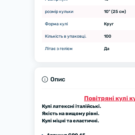
розмір кульки
10" (25 см)
Форма кулі
Круг
Кількість в упаковці.
100
Літає з гелієм
Да
Опис
Повітряні кулі 
Кулі латексні італійські.
Якість на вищому рівні.
Кулі міцні та еластичні.