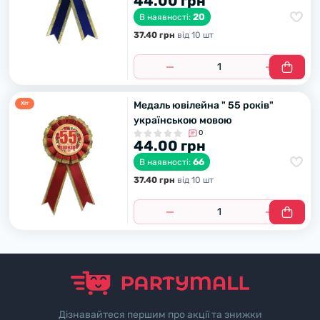
44.00 грн
20
В наявності:
37.40 грн
вiд 10 шт
Медаль ювілейна " 55 років"
Хiт
українською мовою
0
44.00 грн
66
В наявності:
37.40 грн
вiд 10 шт
Дізнавайтеся першим про акції та знижки