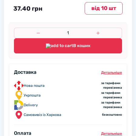
37.40 грн
вiд 10 шт
В кошик
Доставка
Детальнiше
за тарифами
Нова пошта
перевізника
за тарифами
Укрпошта
перевізника
за тарифами
Delivery
перевізника
Самовивіз із Харкова
безкоштовно
Оплата
Детальнiше