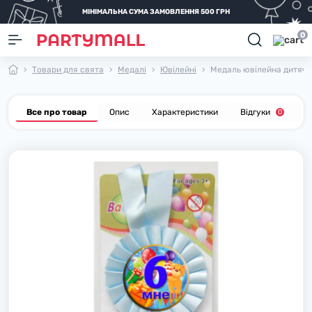
МІНІМАЛЬНА СУМА ЗАМОВЛЕННЯ 500 ГРН
0
Товари для свята
Медалі
Ювілейні
Медаль ювілейна дитяча 
Все про товар
Опис
Характеристики
Відгуки
П
0