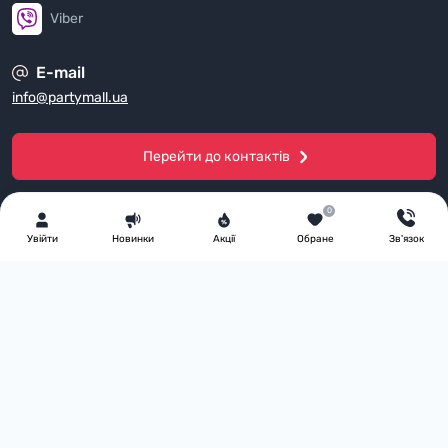
Viber
E-mail
info@partymall.ua
Перейти до контактів
0
Увiйти
Новинки
Акції
Обране
Зв'язок
Ми у соціальних мережах
Канал на Youtube
Спільнота у Viber
Сторінка в Instagram
Оплата