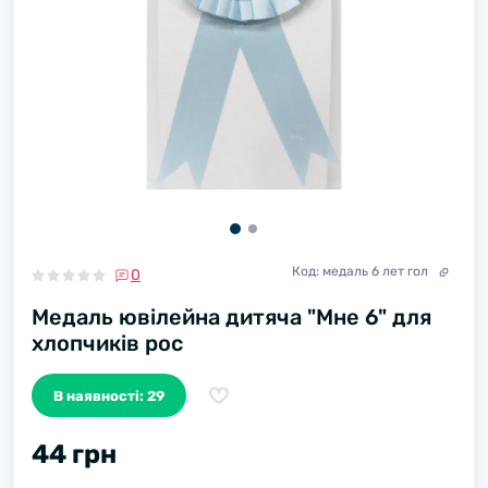
Код:
медаль 6 лет гол
0
Медаль ювілейна дитяча "Мне 6" для
хлопчиків рос
В наявності: 29
44 грн