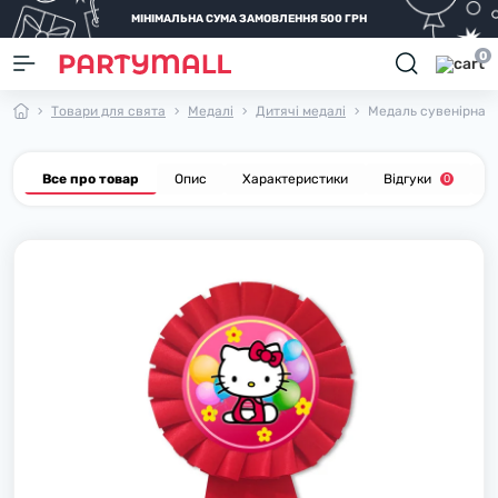
МІНІМАЛЬНА СУМА ЗАМОВЛЕННЯ 500 ГРН
0
Товари для свята
Медалі
Дитячі медалі
Медаль сувенірна "К
Все про товар
Опис
Характеристики
Відгуки
П
0