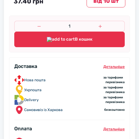
37.40 грн
вiд 10 шт
В кошик
Доставка
Детальнiше
за тарифами
Нова пошта
перевізника
за тарифами
Укрпошта
перевізника
за тарифами
Delivery
перевізника
Самовивіз із Харкова
безкоштовно
Оплата
Детальнiше