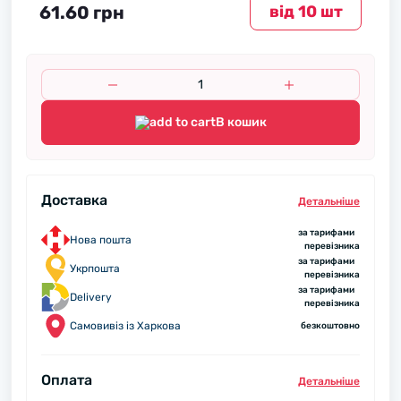
61.60 грн
вiд 10 шт
В кошик
Доставка
Детальнiше
за тарифами
Нова пошта
перевізника
за тарифами
Укрпошта
перевізника
за тарифами
Delivery
перевізника
Самовивіз із Харкова
безкоштовно
Оплата
Детальнiше