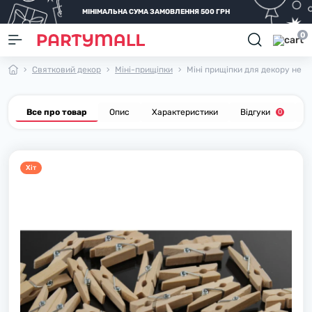
МІНІМАЛЬНА СУМА ЗАМОВЛЕННЯ 500 ГРН
0
Святковий декор
Міні-прищіпки
Міні прищіпки для декору не фа
Все про товар
Опис
Характеристики
Відгуки
П
0
Хiт