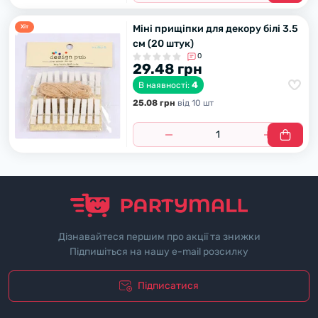
Міні прищіпки для декору білі 3.5
Хiт
см (20 штук)
0
29.48 грн
4
В наявності:
25.08 грн
вiд 10 шт
Дізнавайтеся першим про акції та знижки
Підпишіться на нашу e-mail розсилку
Підписатися
"Полiтика безпеки"