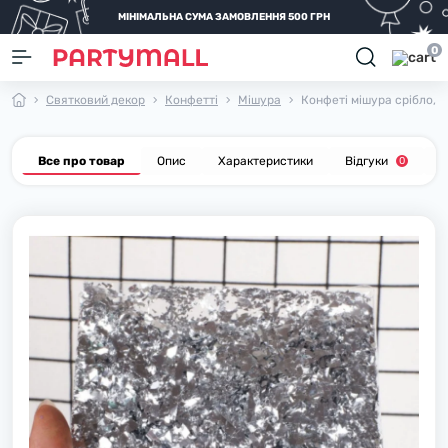
МІНІМАЛЬНА СУМА ЗАМОВЛЕННЯ 500 ГРН
0
Святковий декор
Конфетті
Мішура
Конфеті мішура срібло, 1 
Все про товар
Опис
Характеристики
Відгуки
П
0