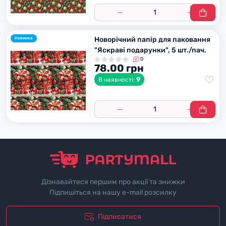
Новорічний папір для паковання
Новинка
"Яскраві подарунки", 5 шт./пач.
0
78.00 грн
9
В наявності:
Дізнавайтеся першим про акції та знижки
Підпишіться на нашу e-mail розсилку
Підписатися