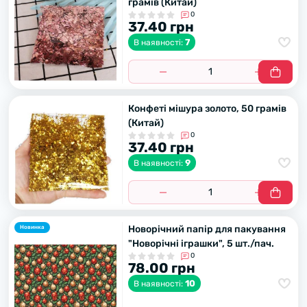
грамів (Китай)
0
37.40 грн
7
В наявності:
Конфеті мішура золото, 50 грамів
(Китай)
0
37.40 грн
9
В наявності:
Новорічний папір для пакування
Новинка
"Новорічні іграшки", 5 шт./пач.
0
78.00 грн
10
В наявності: