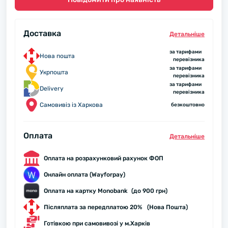
Доставка
Детальнiше
за тарифами
Нова пошта
перевізника
за тарифами
Укрпошта
перевізника
за тарифами
Delivery
перевізника
Самовивіз із Харкова
безкоштовно
Оплата
Детальнiше
Оплата на розрахунковий рахунок ФОП
Онлайн оплата (Wayforpay)
Оплата на картку Monobank (до 900 грн)
Післяплата за передплатою 20% (Нова Пошта)
Готівкою при самовивозі у м.Харків