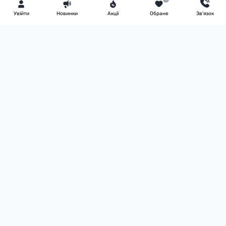
Увiйти
Новинки
Акції
Обране
Зв'язок
Інформація
Повернення товару
Доставка
Оплата
Умови угоди
FAQ
Про нас
Блог
Зворотній зв’язок
Виробники
Акції
Каталог товарів