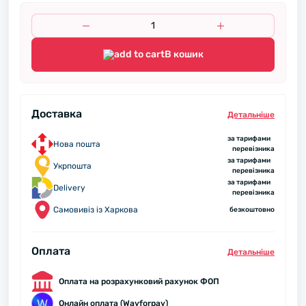
В кошик
Доставка
Детальнiше
за тарифами
Нова пошта
перевізника
за тарифами
Укрпошта
перевізника
за тарифами
Delivery
перевізника
Самовивіз із Харкова
безкоштовно
Оплата
Детальнiше
Оплата на розрахунковий рахунок ФОП
Онлайн оплата (Wayforpay)