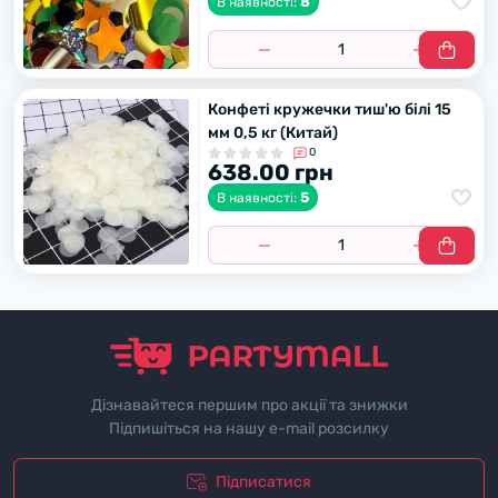
8
В наявності:
Конфеті кружечки тиш'ю білі 15
мм 0,5 кг (Китай)
0
638.00 грн
5
В наявності:
Дізнавайтеся першим про акції та знижки
Підпишіться на нашу e-mail розсилку
Підписатися