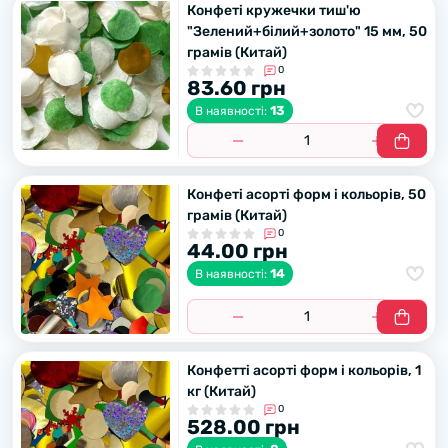
Конфеті кружечки тиш'ю
"Зелений+білий+золото" 15 мм, 50
грамів (Китай)
0
83.60 грн
13
В наявності:
Конфеті асорті форм і кольорів, 50
грамів (Китай)
0
44.00 грн
14
В наявності:
Конфетті асорті форм і кольорів, 1
кг (Китай)
0
528.00 грн