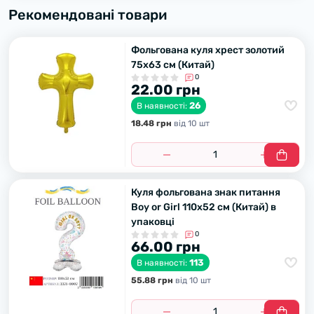
Рекомендовані товари
Фольгована куля хрест золотий
75х63 см (Китай)
0
22.00 грн
26
В наявності:
18.48 грн
вiд 10 шт
Куля фольгована знак питання
Boy or Girl 110х52 см (Китай) в
упаковці
0
66.00 грн
113
В наявності:
55.88 грн
вiд 10 шт