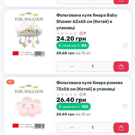
Фольгована куля Хмара Baby
Shower 62х65 см (Китай) в
упаковці
0
24.20 грн
86
В наявності:
20.68 грн
вiд 10 шт
Фольгована куля Хмара рожева
Хiт
72х56 см (Китай) в упаковці
0
26.40 грн
120
В наявності:
22.44 грн
вiд 10 шт