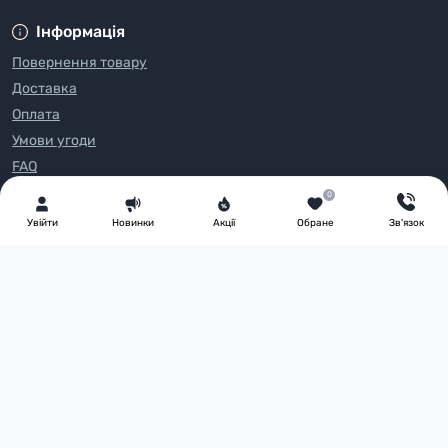
Інформація
Повернення товару
Доставка
Оплата
Умови угоди
FAQ
Про нас
0
Блог
Увiйти
Новинки
Акції
Обране
Зв'язок
Зворотній зв’язок
Виробники
Акції
Каталог товарів
Всі права захищені
PartyMall 2025