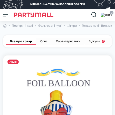
МІНІМАЛЬНА СУМА ЗАМОВЛЕННЯ 500 ГРН
0
Повітряні кулі
Фольговані кулі
Фігури
Гендер паті | Виписка
Все про товар
Опис
Характеристики
Відгуки
П
0
Акцiя