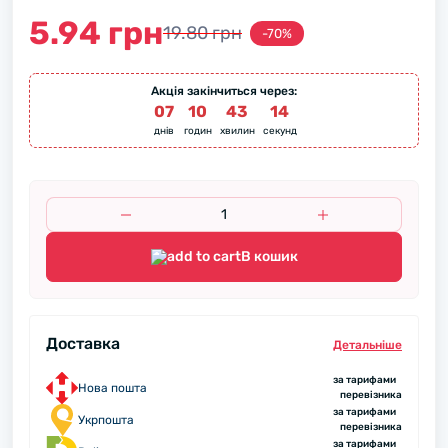
5.94 грн
19.80 грн
-70%
Акція закінчиться через:
07
:
10
:
43
:
13
днів
годин
хвилин
секунд
В кошик
Доставка
Детальнiше
за тарифами
Нова пошта
перевізника
за тарифами
Укрпошта
перевізника
за тарифами