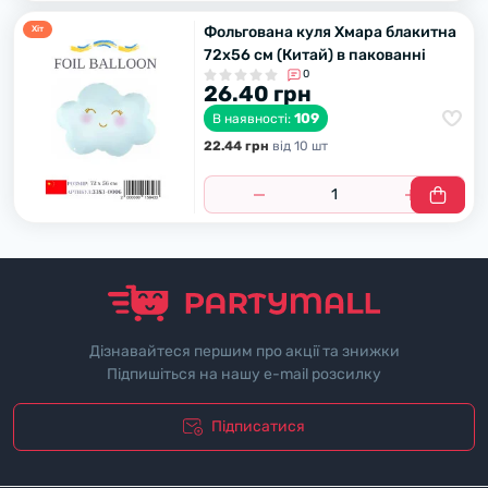
Фольгована куля Хмара блакитна
Хiт
72х56 см (Китай) в пакованні
0
26.40 грн
109
В наявності:
22.44 грн
вiд 10 шт
Дізнавайтеся першим про акції та знижки
Підпишіться на нашу e-mail розсилку
Підписатися
"Полiтика безпеки"