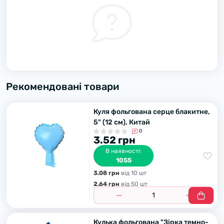
Рекомендовані товари
Куля фольгована серце блакитне,
5" (12 см), Китай
0
3.52 грн
В наявності:
1055
3.08 грн
вiд 10 шт
2.64 грн
вiд 50 шт
Кулька фольгована "Зірка темно-