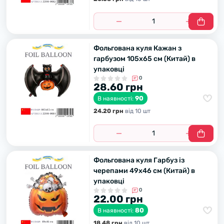
Фольгована куля Кажан з
гарбузом 105х65 см (Китай) в
упаковці
0
28.60 грн
90
В наявності:
24.20 грн
вiд 10 шт
Фольгована куля Гарбуз із
черепами 49х46 см (Китай) в
упаковці
0
22.00 грн
80
В наявності:
18.48 грн
вiд 10 шт