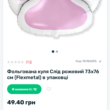
Код:
901862RS
0
Фольгована куля Слід рожевий 73х76
см (Flexmetal) в упаковці
В наявності: 12
49.40 грн