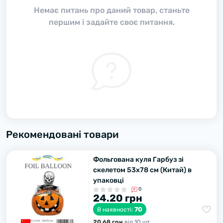
Немає питань про даний товар, станьте
першим і задайте своє питання.
Рекомендовані товари
Фольгована куля Гарбуз зі
скелетом 53х78 см (Китай) в
упаковці
0
24.20 грн
70
В наявності:
20.68 грн
вiд 10 шт