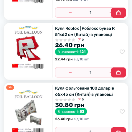
Куля Roblox | Роблокс буква R
51х62 см (Китай) в упаковці
0
26.40 грн
121
В наявності:
22.44 грн
вiд 10 шт
Куля фольгована 100 доларів
Хiт
65х45 см (Китай) в упаковці
0
30.80 грн
53
В наявності:
26.40 грн
вiд 10 шт