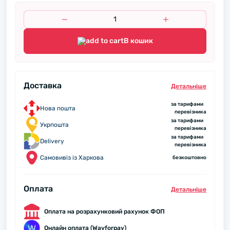
В кошик
Доставка
Детальнiше
за тарифами
Нова пошта
перевізника
за тарифами
Укрпошта
перевізника
за тарифами
Delivery
перевізника
Самовивіз із Харкова
безкоштовно
Оплата
Детальнiше
Оплата на розрахунковий рахунок ФОП
Онлайн оплата (Wayforpay)