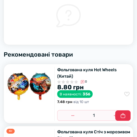
Рекомендовані товари
Фольгована куля Hot Wheels
(Китай)
0
8.80 грн
356
В наявності:
7.48 грн
вiд 10 шт
Фольгована куля Стіч з морозивом
Хiт