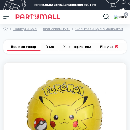
МІНІМАЛЬНА СУМА ЗАМОВЛЕННЯ 500 ГРН
0
Повітряні кулі
Фольговані кулі
Фольговані кулі з малюнком
Все про товар
Опис
Характеристики
Відгуки
П
0