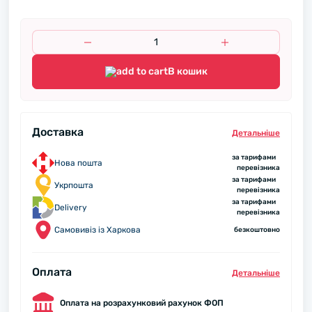
В кошик
Доставка
Детальнiше
за тарифами
Нова пошта
перевізника
за тарифами
Укрпошта
перевізника
за тарифами
Delivery
перевізника
Самовивіз із Харкова
безкоштовно
Оплата
Детальнiше
Оплата на розрахунковий рахунок ФОП