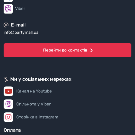
Viber
E-mail
info@partymall.ua
Перейти до контактів
Ми у соціальних мережах
Канал на Youtube
Спільнота у Viber
Сторінка в Instagram
Оплата