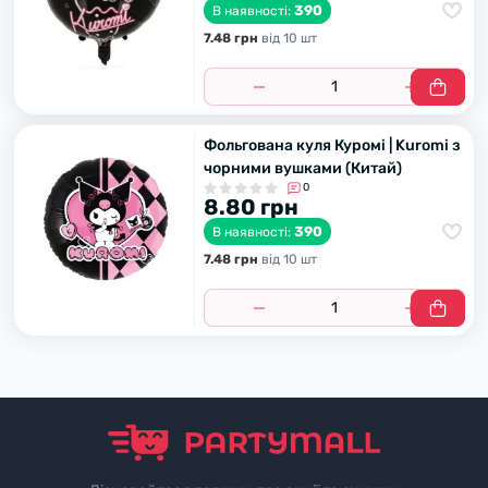
390
В наявності:
7.48 грн
вiд 10 шт
Фольгована куля Куромі | Kuromi з
чорними вушками (Китай)
0
8.80 грн
390
В наявності:
7.48 грн
вiд 10 шт