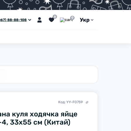
0
0
Укр
067) 88-88-108
Код:
YY-F0759
на куля ходячка яйце
4, 33х55 см (Китай)