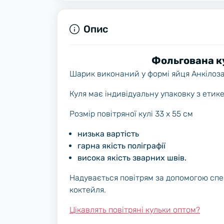
Опис
Фольгована к
Шарик виконаний у формі яйця Анкілозав
Куля має індивідуальну упаковку з етик
Розмір повітряної кулі 33 х 55 см
низька вартість
гарна якість поліграфії
висока якість зварних швів.
Надувається повітрям за допомогою спе
коктейля.
Цікавлять повітряні кульки оптом?