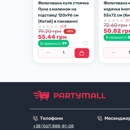
Фольгована куля стоячка
Фольгована 
Луна з малюком на
ходячка Іно
підставці 120х96 см
55х72 см (Ки
(Китай) в пакованні
72.60 грн
0
50.82 гр
79.20 грн
-30%
55.44 грн
В наявності:
99
В наявності:
Телефони
Месендже
+38 (067) 888-81-08