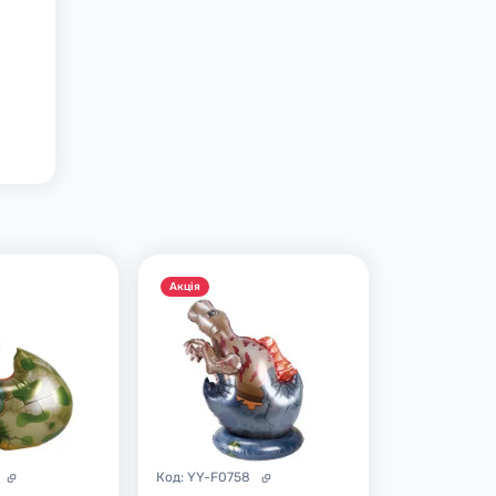
Акцiя
Код:
YY-F0758