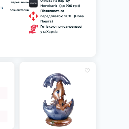
Оплата на картку
перевізника
Monobank (до 900 грн)
із
безкоштовно
Післяплата за
передплатою 20% (Нова
Пошта)
Готівкою при самовивозі
у м.Харків