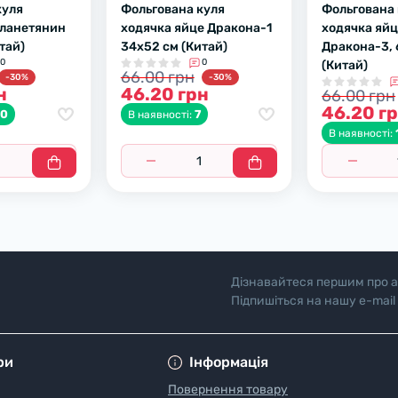
куля
Фольгована куля
Фольгована 
планетянин
ходячка яйце Дракона-1
ходячка яй
тай)
34х52 см (Китай)
Дракона-3, 
0
0
(Китай)
66.00 грн
-30%
-30%
н
46.20 грн
66.00 грн
46.20 г
50
7
В наявності:
В наявності:
Дізнавайтеся першим про а
Підпишіться на нашу e-mail
"Полiтика безпеки"
ри
Інформація
Повернення товару