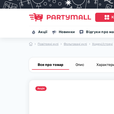
К
Акції
Новинки
Відгуки про м
Повітряні кулі
Фольговані кулі
Ходячі/стоячі
Все про товар
Опис
Характер
Акцiя