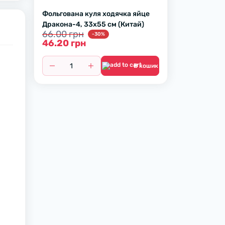
Фольгована куля ходячка яйце
Дракона-4, 33х55 см (Китай)
66.00 грн
-30%
46.20 грн
В кошик