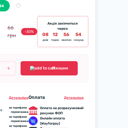
24
Акція закінчиться
66
через:
-30%
08
12
56
54
грн
днів
годин
хвилин
секунд
В кошик
Оплата
Детальнiше
Детальнiше
за тарифами
Оплата на розрахунковий
та
перевізника
рахунок ФОП
за тарифами
Онлайн оплата
перевізника
(Wayforpay)
за тарифами