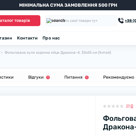
МІНІМАЛЬНА СУМА ЗАМОВЛЕННЯ 500 ГРН
аталог товарів
+38 (
агазин
Контакти
Про нас
Фольгована куля ходячка яйце Дракона-4, 33х55 см (Китай)
истики
Відгуки
Питання
Рекомендуємо
0
0
0
Фольгова
Дракона-