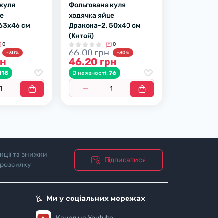
куля
Фольгована куля
це
ходячка яйце
63х46 см
Дракона-2, 50х40 см
(Китай)
0
0
66.00 грн
-30%
-30%
рн
46.20 грн
115
76
В наявності:
кції та знижки
Підписатися
 розсилку
Ми у соціальних мережах
Канал на Youtube