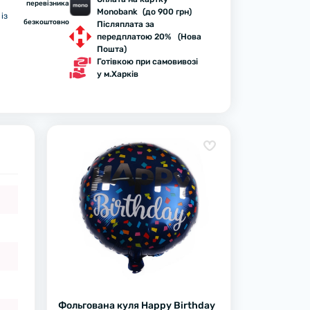
перевізника
Monobank (до 900 грн)
із
безкоштовно
Післяплата за
передплатою 20% (Нова
Пошта)
Готівкою при самовивозі
у м.Харків
Фольгована куля Happy Birthday