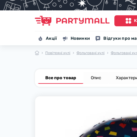
К
Акції
Новинки
Відгуки про м
Повітряні кулі
Фольговані кулі
Фольговані ку
Все про товар
Опис
Характер