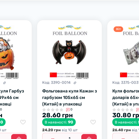
Хiт
3
Код:
3390-0014
Код:
3375-003
куля Гарбуз
Фольгована куля Кажан з
Куля фольго
49х46 см
гарбузом 105х65 см
доларів 65х
аковці
(Китай) в упаковці
(Китай) в уп
0
0
н
28.60 грн
30.80 г
80
90
В наявності:
В наявності:
0 шт
24.20 грн
вiд 10 шт
26.40 грн
вiд 