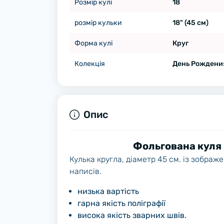
Розмір кулі
18
розмір кульки
18" (45 см)
Форма кулі
Круг
Колекція
День Рождени
Опис
Фольгована куля 
Кулька кругла, діаметр 45 см. із зобра
написів.
низька вартість
гарна якість поліграфії
висока якість зварних швів.