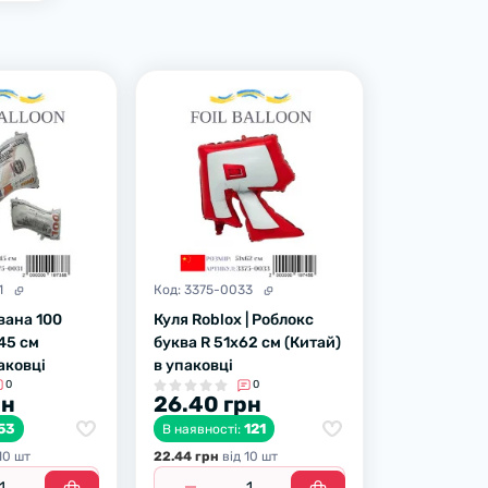
1
Код:
3375-0033
вана 100
Куля Roblox | Роблокс
45 см
буква R 51х62 см (Китай)
аковці
в упаковці
0
0
рн
26.40 грн
53
121
В наявності:
10 шт
22.44 грн
вiд 10 шт