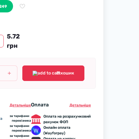
 249
5.72
грн
В кошик
Оплата
Детальнiше
Детальнiше
за тарифами
Оплата на розрахунковий
та
перевізника
рахунок ФОП
за тарифами
Онлайн оплата
перевізника
(Wayforpay)
за тарифами
Оплата на картку