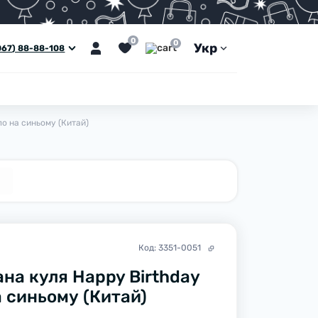
0
0
Укр
067) 88-88-108
ло на синьому (Китай)
Код:
3351-0051
на куля Happy Birthday
а синьому (Китай)