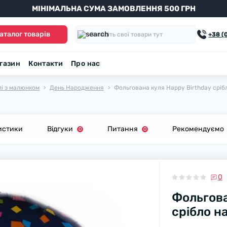
МІНІМАЛЬНА СУМА ЗАМОВЛЕННЯ 500 ГРН
аталог товарів
+38 (
агазин
Контакти
Про нас
лі з малюнком
День Народження
Фольгована куля Happy Birthday сріб
истики
Відгуки
Питання
Рекомендуємо
0
0
0
Фольгова
срібло н