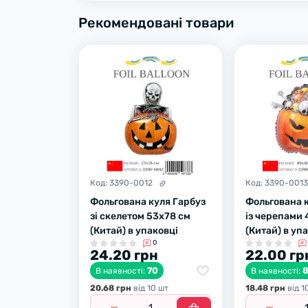
Рекомендовані товари
Код:
3390-0012
Код:
3390-001
Фольгована куля Гарбуз
Фольгована 
зі скелетом 53х78 см
із черепами 
(Китай) в упаковці
(Китай) в уп
0
24.20 грн
22.00 гр
70
В наявності:
В наявності:
20.68 грн
вiд 10 шт
18.48 грн
вiд 1